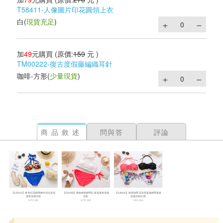
T58411-人像圖片印花圓領上衣
白
(
現貨充足
)
加
49
元購買
(原價:
159
元 )
TM00222-復古度假藤編織耳針
咖啡-方形
(
少量現貨
)
商品敘述
問與答
評論