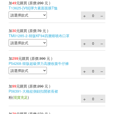
加
49
元購買
(原價:
290
元 )
T13625-[V領]彈力素面面膜T恤
加
30
元購買
(原價:
70
元 )
TM01285-2-韓版KF94四層熔噴布口罩
加
299
元購買
(原價:
390
元 )
P54268-韓版超級彈力高腰收腹牛仔褲
加
99
元購買
(原價:
290
元 )
P06391-大格紋側鈕扣開衩長裙
粉
(
現貨充足
)
加
79
元購買
(原價:
270
元 )