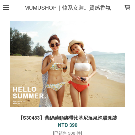
LOADING...
MUMUSHOP｜韓系女裝。質感香氛
【S30483】蕾絲繞頸綁帶比基尼溫泉泡湯泳裝
NTD 390
[已銷售 308 件]