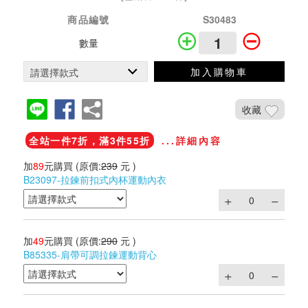
商品編號
S30483
數量
加入購物車
收藏
全站一件7折，滿3件55折
...詳細內容
加
89
元購買
(原價:
239
元 )
B23097-拉鍊前扣式內杯運動內衣
加
49
元購買
(原價:
290
元 )
B85335-肩帶可調拉鍊運動背心