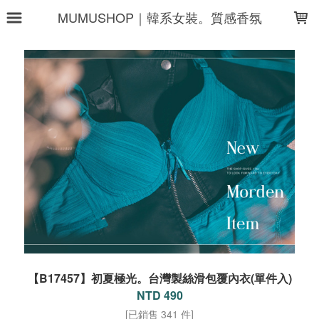
LOADING...
MUMUSHOP｜韓系女裝。質感香氛
【B17457】初夏極光。台灣製絲滑包覆內衣(單件入)
NTD 490
[已銷售 341 件]