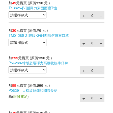
加
49
元購買
(原價:
290
元 )
T13625-[V領]彈力素面面膜T恤
加
30
元購買
(原價:
70
元 )
TM01285-2-韓版KF94四層熔噴布口罩
加
299
元購買
(原價:
390
元 )
P54268-韓版超級彈力高腰收腹牛仔褲
加
99
元購買
(原價:
290
元 )
P06391-大格紋側鈕扣開衩長裙
粉
(
現貨充足
)
加
79
元購買
(原價:
270
元 )