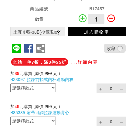
商品編號
B17457
數量
加入購物車
收藏
全站一件7折，滿3件55折
...詳細內容
加
89
元購買
(原價:
239
元 )
B23097-拉鍊前扣式內杯運動內衣
加
49
元購買
(原價:
290
元 )
B85335-肩帶可調拉鍊運動背心