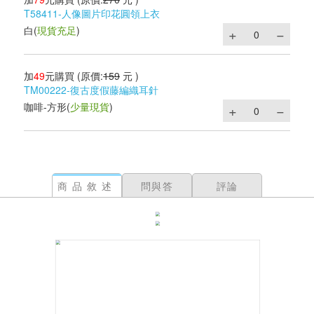
T58411-人像圖片印花圓領上衣
白
(
現貨充足
)
加
49
元購買
(原價:
159
元 )
TM00222-復古度假藤編織耳針
咖啡-方形
(
少量現貨
)
商品敘述
問與答
評論