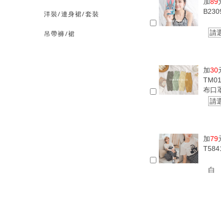
加
89
B23
洋裝/連身裙/套裝
請
吊帶褲/裙
加
30
TM0
布口
請
加
79
T58
白