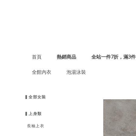
首頁
熱銷商品
全站一件7折，滿3件
全館內衣
泡湯泳裝
▍全部女裝
▍上身類
長袖上衣