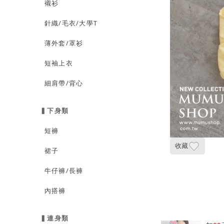
襯衫
針織/毛衣/大學T
薄外套/罩衫
短袖上衣
細肩帶/背心
▍下身類
短褲
收藏
裙子
牛仔褲/長褲
內搭褲
▍連身類