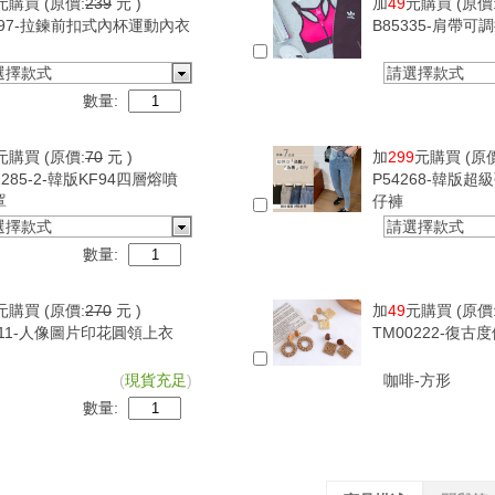
元購買
(原價:
239
元 )
加
49
元購買
(原價
097-拉鍊前扣式內杯運動內衣
B85335-肩帶
選擇款式
請選擇款式
數量:
元購買
(原價:
70
元 )
加
299
元購買
(原
1285-2-韓版KF94四層熔噴
P54268-韓版
罩
仔褲
選擇款式
請選擇款式
數量:
元購買
(原價:
270
元 )
加
49
元購買
(原價
411-人像圖片印花圓領上衣
TM00222-復
(
現貨充足
)
咖啡-方形
數量: