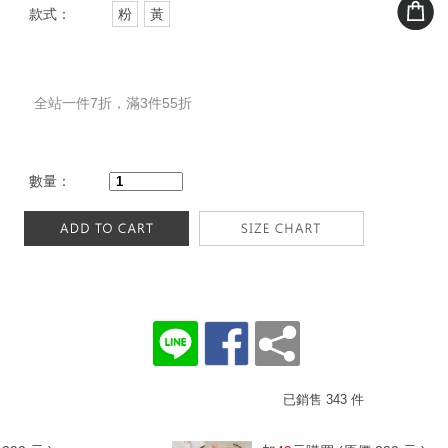
款式：
粉
黃
全站一件7折，滿3件55折
數量：
已銷售 343 件