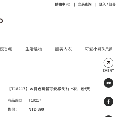
購物車
(
0
)
交易查詢
登入 / 註冊
癒香氛
生活選物
甜美內衣
可愛小褲3折起
【T18217】🔥拼色寬鬆可愛感長袖上衣。粉/黃
商品編號：
T18217
售價：
NTD 390