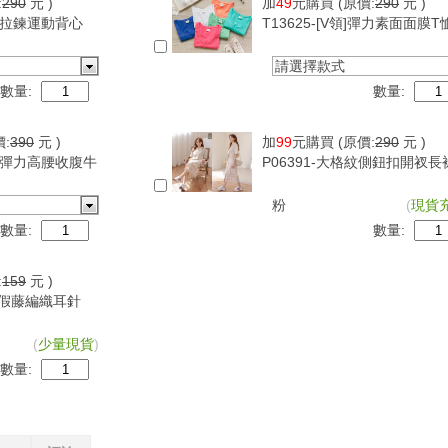
:
290
元 )
加
49
元購買
(原價:
290
元 )
可調拉鍊運動背心
T13625-[V領]彈力素面面膜T
請選擇款式
數量:
數量:
價:
390
元 )
加
99
元購買
(原價:
290
元 )
超級彈力高腰收腹牛
P06391-大格紋側鈕扣開衩長
粉
(
現貨
數量:
數量:
:
159
元 )
古度假藤編織耳針
(
少量現貨
)
數量: