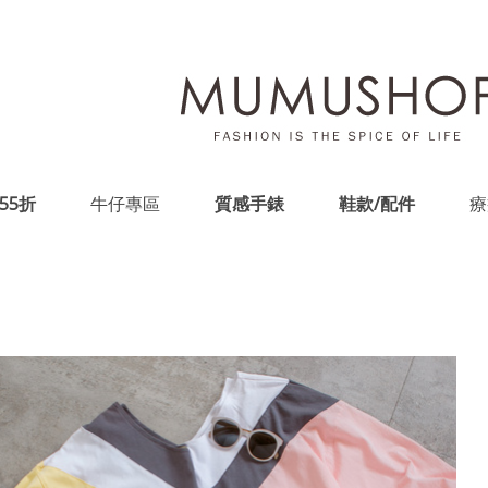
55折
牛仔專區
質感手錶
鞋款/配件
療