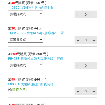
加
49
元購買
(原價:
290
元 )
T13625-[V領]彈力素面面膜T恤
加
30
元購買
(原價:
70
元 )
TM01285-2-韓版KF94四層熔噴布口罩
加
299
元購買
(原價:
390
元 )
P54268-韓版超級彈力高腰收腹牛仔褲
加
99
元購買
(原價:
290
元 )
P06391-大格紋側鈕扣開衩長裙
粉
(
現貨充足
)
加
79
元購買
(原價:
270
元 )