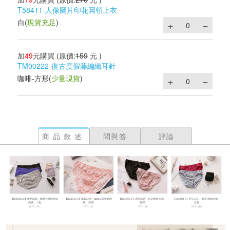
T58411-人像圖片印花圓領上衣
白
(
現貨充足
)
加
49
元購買
(原價:
159
元 )
TM00222-復古度假藤編織耳針
咖啡-方形
(
少量現貨
)
商品敘述
問與答
評論