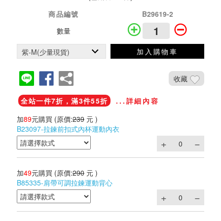
商品編號
B29619-2
數量
加入購物車
收藏
全站一件7折，滿3件55折
...詳細內容
加
89
元購買
(原價:
239
元 )
B23097-拉鍊前扣式內杯運動內衣
加
49
元購買
(原價:
290
元 )
B85335-肩帶可調拉鍊運動背心