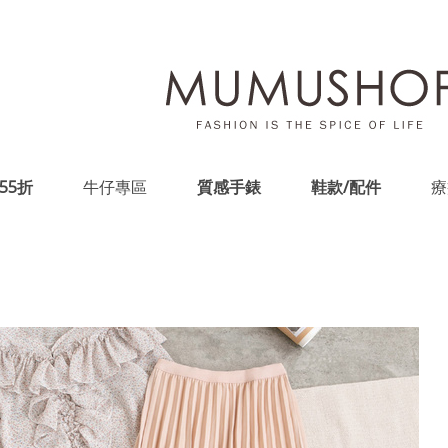
55折
牛仔專區
質感手錶
鞋款/配件
療