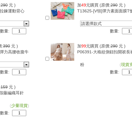
:
290
元 )
加
49
元購買
(原價:
290
元 )
可調拉鍊運動背心
T13625-[V領]彈力素面面膜T
請選擇款式
數量:
數量:
價:
390
元 )
加
99
元購買
(原價:
290
元 )
超級彈力高腰收腹牛
P06391-大格紋側鈕扣開衩長
粉
(
現貨
數量:
數量:
:
159
元 )
古度假藤編織耳針
(
少量現貨
)
數量: