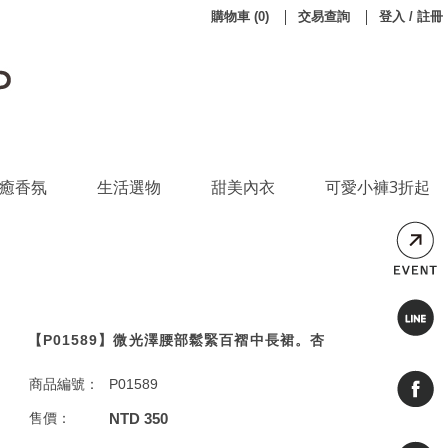
購物車
(
0
)
交易查詢
登入 / 註冊
癒香氛
生活選物
甜美內衣
可愛小褲3折起
【P01589】微光澤腰部鬆緊百褶中長裙。杏
商品編號：
P01589
售價：
NTD 350