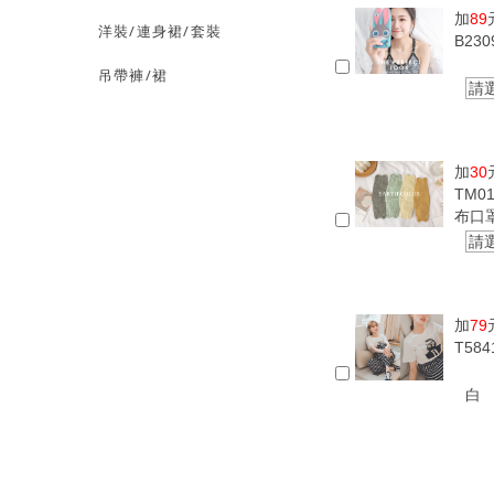
加
89
洋裝/連身裙/套裝
B23
吊帶褲/裙
請
加
30
TM0
布口
請
加
79
T58
白