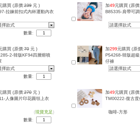
元購買
(原價:
239
元 )
加
49
元購買
(原價
097-拉鍊前扣式內杯運動內衣
B85335-肩帶
選擇款式
請選擇款式
數量:
元購買
(原價:
70
元 )
加
299
元購買
(原
1285-2-韓版KF94四層熔噴
P54268-韓版
罩
仔褲
選擇款式
請選擇款式
數量:
元購買
(原價:
270
元 )
加
49
元購買
(原價
411-人像圖片印花圓領上衣
TM00222-復
(
現貨充足
)
咖啡-方形
數量: