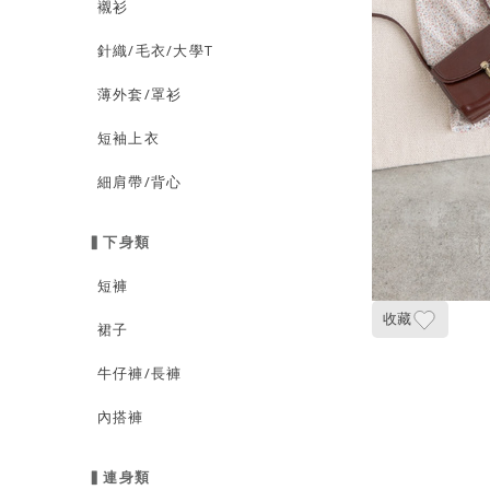
襯衫
針織/毛衣/大學T
薄外套/罩衫
短袖上衣
細肩帶/背心
▍下身類
短褲
收藏
裙子
牛仔褲/長褲
內搭褲
▍連身類