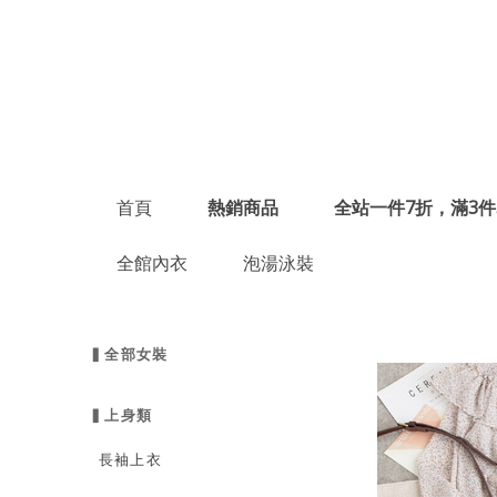
首頁
熱銷商品
全站一件7折，滿3件
全館內衣
泡湯泳裝
▍全部女裝
▍上身類
長袖上衣