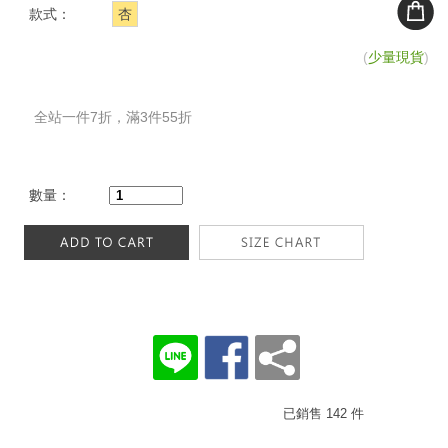
款式：
杏
(
少量現貨
)
全站一件7折，滿3件55折
數量：
已銷售 142 件