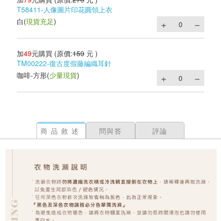
T58411-人像圖片印花圓領上衣
白
(
現貨充足
)
加
49
元購買
(原價:
159
元 )
TM00222-復古度假藤編織耳針
咖啡-方形
(
少量現貨
)
商品敘述
問與答
評論