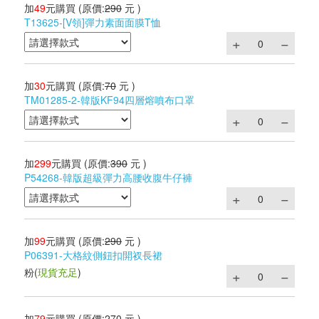
加
49
元購買
(原價:
290
元 )
T13625-[V領]彈力素面面膜T恤
加
30
元購買
(原價:
70
元 )
TM01285-2-韓版KF94四層熔噴布口罩
加
299
元購買
(原價:
390
元 )
P54268-韓版超級彈力高腰收腹牛仔褲
加
99
元購買
(原價:
290
元 )
P06391-大格紋側鈕扣開衩長裙
粉
(
現貨充足
)
加
79
元購買
(原價:
270
元 )