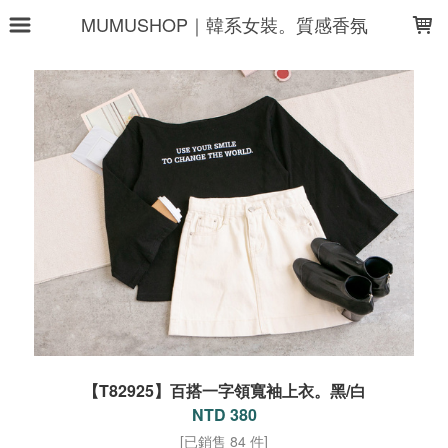
LOADING...
MUMUSHOP｜韓系女裝。質感香氛
【T82925】百搭一字領寬袖上衣。黑/白
NTD 380
[已銷售 84 件]