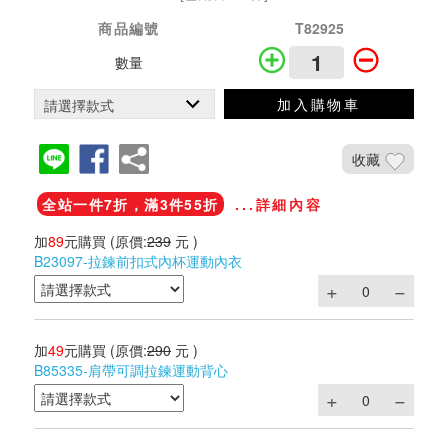
商品編號
T82925
數量
加入購物車
收藏
全站一件7折，滿3件55折
...詳細內容
加
89
元購買
(原價:
239
元 )
B23097-拉鍊前扣式內杯運動內衣
加
49
元購買
(原價:
290
元 )
B85335-肩帶可調拉鍊運動背心