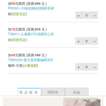
加
99
元購買
(原價:
290
元 )
P06391-大格紋側鈕扣開衩長裙
粉
(
現貨充足
)
加
79
元購買
(原價:
270
元 )
T58411-人像圖片印花圓領上衣
白
(
現貨充足
)
加
49
元購買
(原價:
159
元 )
TM00222-復古度假藤編織耳針
咖啡-方形
(
少量現貨
)
商品敘述
問與答
評論