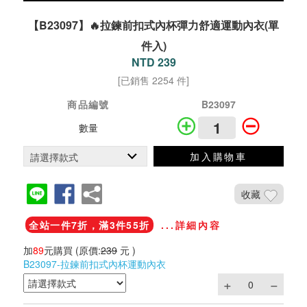
【B23097】🔥拉鍊前扣式內杯彈力舒適運動內衣(單
件入)
NTD 239
[已銷售 2254 件]
商品編號
B23097
數量
加入購物車
收藏
全站一件7折，滿3件55折
...詳細內容
加
89
元購買
(原價:
239
元 )
B23097-拉鍊前扣式內杯運動內衣