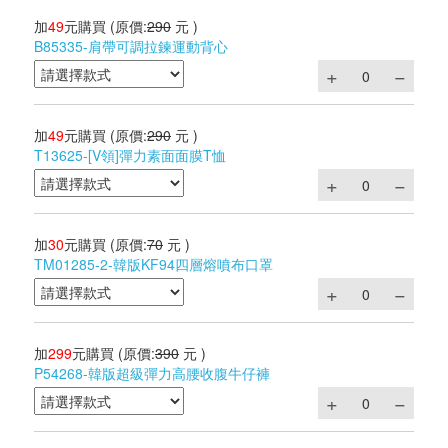
加
49
元購買
(原價:
290
元 )
B85335-肩帶可調拉鍊運動背心
加
49
元購買
(原價:
290
元 )
T13625-[V領]彈力素面面膜T恤
加
30
元購買
(原價:
70
元 )
TM01285-2-韓版KF94四層熔噴布口罩
加
299
元購買
(原價:
390
元 )
P54268-韓版超級彈力高腰收腹牛仔褲