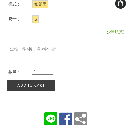
樣式：
氣質黑
尺寸：
S
(
少量現貨
)
全站一件7折，滿3件55折
數量：