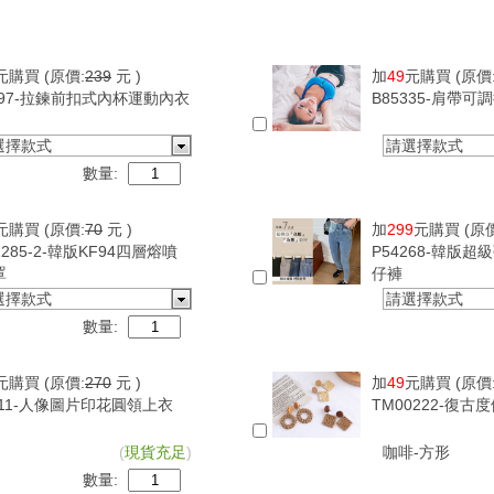
元購買
(原價:
239
元 )
加
49
元購買
(原價
097-拉鍊前扣式內杯運動內衣
B85335-肩帶
選擇款式
請選擇款式
數量:
元購買
(原價:
70
元 )
加
299
元購買
(原
1285-2-韓版KF94四層熔噴
P54268-韓版
罩
仔褲
選擇款式
請選擇款式
數量:
元購買
(原價:
270
元 )
加
49
元購買
(原價
411-人像圖片印花圓領上衣
TM00222-復
(
現貨充足
)
咖啡-方形
數量: