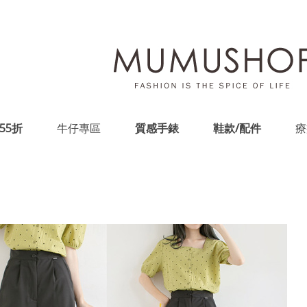
55折
牛仔專區
質感手錶
鞋款/配件
療