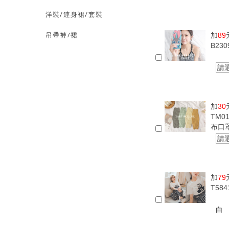
洋裝/連身裙/套裝
吊帶褲/裙
加
89
B23
請
加
30
TM0
布口
請
加
79
T58
白