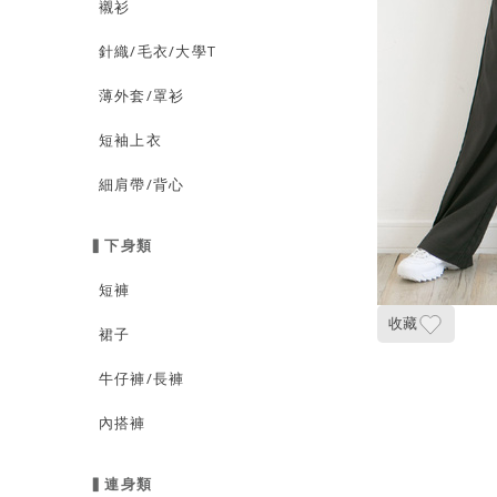
襯衫
針織/毛衣/大學T
薄外套/罩衫
短袖上衣
細肩帶/背心
▍下身類
短褲
收藏
裙子
牛仔褲/長褲
內搭褲
▍連身類