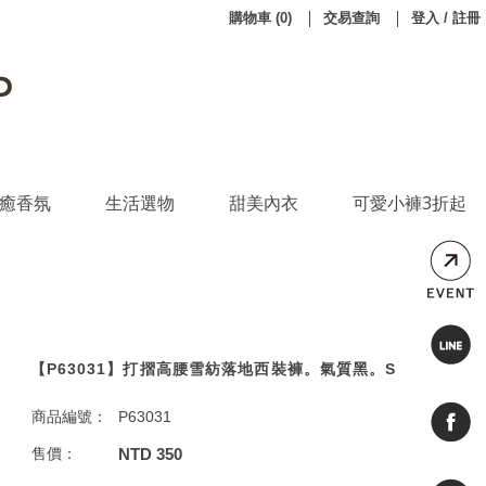
購物車
(
0
)
交易查詢
登入 / 註冊
癒香氛
生活選物
甜美內衣
可愛小褲3折起
【P63031】打摺高腰雪紡落地西裝褲。氣質黑。S
商品編號：
P63031
售價：
NTD 350