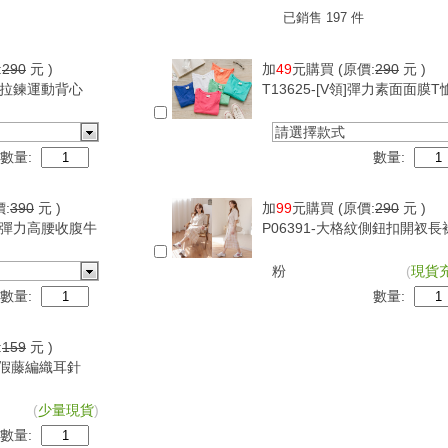
已銷售 197 件
:
290
元 )
加
49
元購買
(原價:
290
元 )
可調拉鍊運動背心
T13625-[V領]彈力素面面膜T
請選擇款式
數量:
數量:
價:
390
元 )
加
99
元購買
(原價:
290
元 )
超級彈力高腰收腹牛
P06391-大格紋側鈕扣開衩長
粉
(
現貨
數量:
數量:
:
159
元 )
古度假藤編織耳針
(
少量現貨
)
數量: