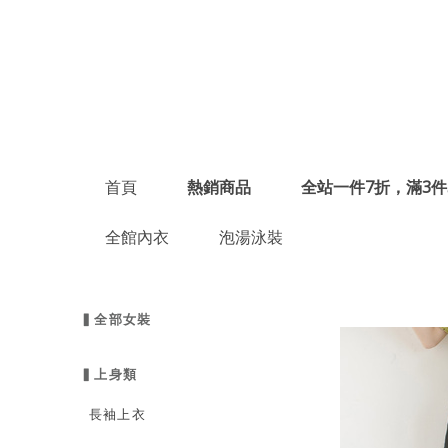
首頁
熱銷商品
全站一件7折，滿3件
全館內衣
泡湯泳裝
▍全部女裝
▍上身類
長袖上衣