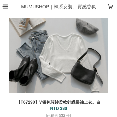
LOADING...
MUMUSHOP｜韓系女裝。質感香氛
【T67290】V領包芯紗柔軟針織長袖上衣。白
NTD 380
[已銷售 532 件]