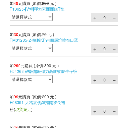
加
49
元購買
(原價:
290
元 )
T13625-[V領]彈力素面面膜T恤
加
30
元購買
(原價:
70
元 )
TM01285-2-韓版KF94四層熔噴布口罩
加
299
元購買
(原價:
390
元 )
P54268-韓版超級彈力高腰收腹牛仔褲
加
99
元購買
(原價:
290
元 )
P06391-大格紋側鈕扣開衩長裙
粉
(
現貨充足
)
加
79
元購買
(原價:
270
元 )