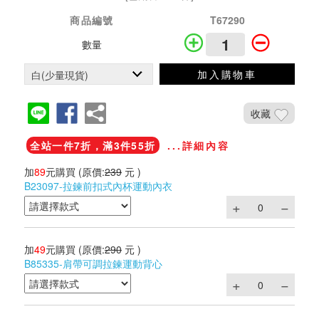
商品編號
T67290
數量
加入購物車
收藏
全站一件7折，滿3件55折
...詳細內容
加
89
元購買
(原價:
239
元 )
B23097-拉鍊前扣式內杯運動內衣
加
49
元購買
(原價:
290
元 )
B85335-肩帶可調拉鍊運動背心