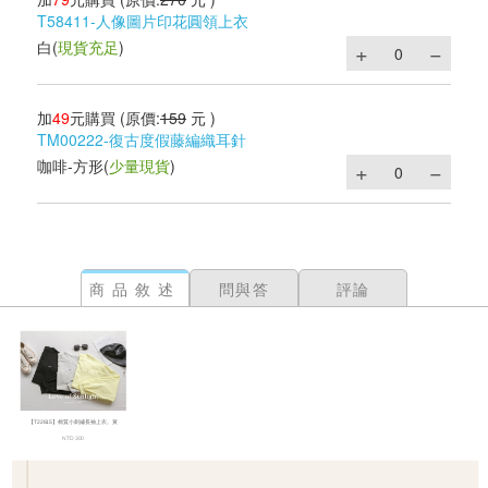
T58411-人像圖片印花圓領上衣
白
(
現貨充足
)
加
49
元購買
(原價:
159
元 )
TM00222-復古度假藤編織耳針
咖啡-方形
(
少量現貨
)
商品敘述
問與答
評論