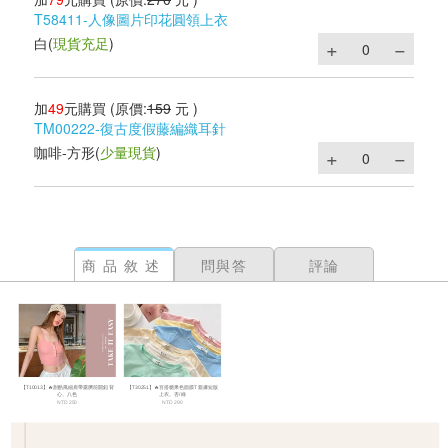
T58411-人像圖片印花圓領上衣
白
(
現貨充足
)
加
49
元購買
(原價:
159
元 )
TM00222-復古度假藤編織耳針
咖啡-方形
(
少量現貨
)
商品敘述
問與答
評論