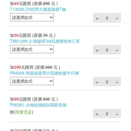
加
49
元購買
(原價:
290
元 )
T13625-[V領]彈力素面面膜T恤
加
30
元購買
(原價:
70
元 )
TM01285-2-韓版KF94四層熔噴布口罩
加
299
元購買
(原價:
390
元 )
P54268-韓版超級彈力高腰收腹牛仔褲
加
99
元購買
(原價:
290
元 )
P06391-大格紋側鈕扣開衩長裙
粉
(
現貨充足
)
加
79
元購買
(原價:
270
元 )