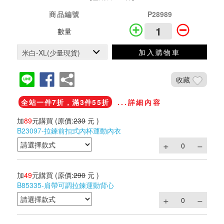
商品編號
P28989
數量
加入購物車
收藏
全站一件7折，滿3件55折
...詳細內容
加
89
元購買
(原價:
239
元 )
B23097-拉鍊前扣式內杯運動內衣
加
49
元購買
(原價:
290
元 )
B85335-肩帶可調拉鍊運動背心