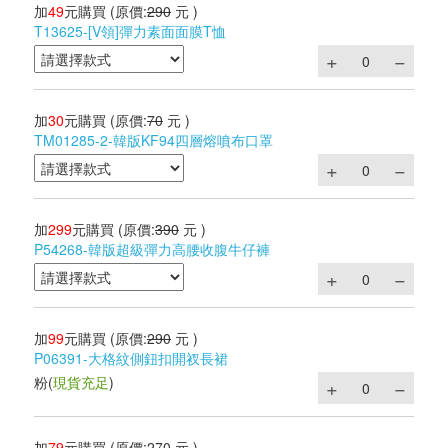
加
49
元購買
(原價:
290
元 )
T13625-[V領]彈力素面面膜T恤
加
30
元購買
(原價:
70
元 )
TM01285-2-韓版KF94四層熔噴布口罩
加
299
元購買
(原價:
390
元 )
P54268-韓版超級彈力高腰收腹牛仔褲
加
99
元購買
(原價:
290
元 )
P06391-大格紋側鈕扣開衩長裙
粉
(
現貨充足
)
加
79
元購買
(原價:
270
元 )