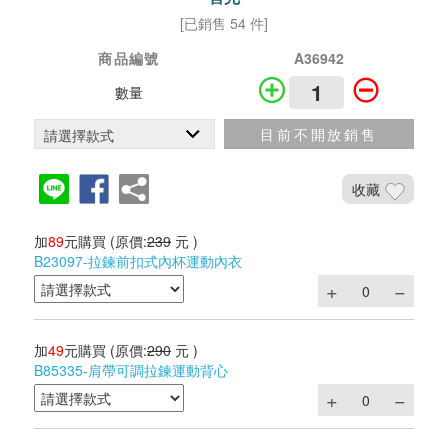
[已銷售 54 件]
商品編號
A36942
數量
目前不開放銷售
收藏
加
89
元購買
(原價:
239
元 )
B23097-拉鍊前扣式內杯運動內衣
加
49
元購買
(原價:
290
元 )
B85335-肩帶可調拉鍊運動背心