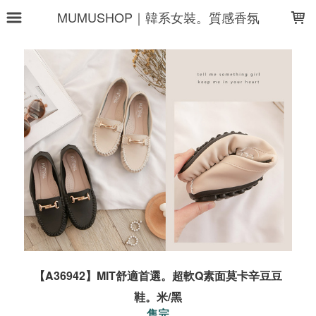
LOADING...
MUMUSHOP｜韓系女裝。質感香氛
【A36942】MIT舒適首選。超軟Q素面莫卡辛豆豆
鞋。米/黑
售完