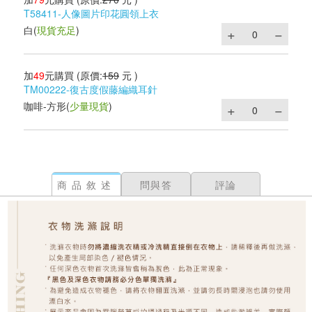
T58411-人像圖片印花圓領上衣
白
(
現貨充足
)
加
49
元購買
(原價:
159
元 )
TM00222-復古度假藤編織耳針
咖啡-方形
(
少量現貨
)
商品敘述
問與答
評論