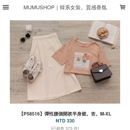
LOADING...
MUMUSHOP｜韓系女裝。質感香氛
【P58516】彈性腰側開衩半身裙。杏。M-XL
NTD 330
[已銷售 375 件]