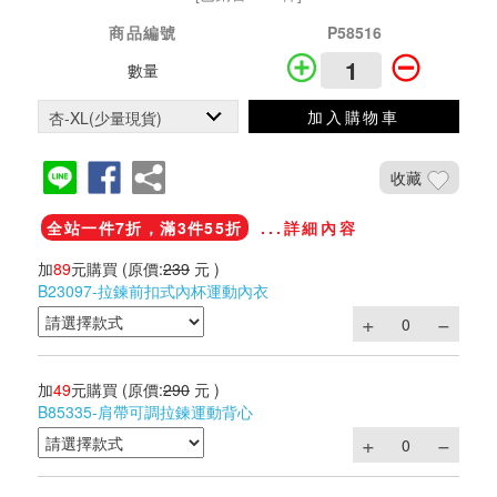
商品編號
P58516
數量
加入購物車
收藏
全站一件7折，滿3件55折
...詳細內容
加
89
元購買
(原價:
239
元 )
B23097-拉鍊前扣式內杯運動內衣
加
49
元購買
(原價:
290
元 )
B85335-肩帶可調拉鍊運動背心