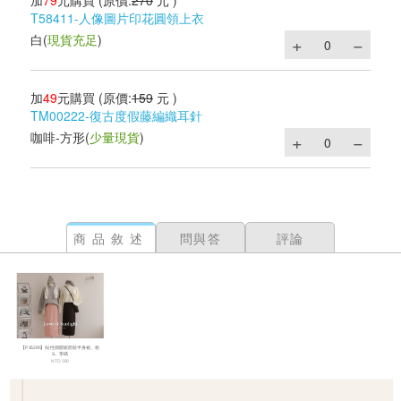
加
79
元購買
(原價:
270
元 )
T58411-人像圖片印花圓領上衣
白
(
現貨充足
)
加
49
元購買
(原價:
159
元 )
TM00222-復古度假藤編織耳針
咖啡-方形
(
少量現貨
)
商品敘述
問與答
評論