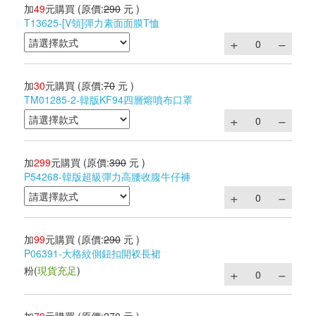
加
49
元購買
(原價:
290
元 )
T13625-[V領]彈力素面面膜T恤
加
30
元購買
(原價:
70
元 )
TM01285-2-韓版KF94四層熔噴布口罩
加
299
元購買
(原價:
390
元 )
P54268-韓版超級彈力高腰收腹牛仔褲
加
99
元購買
(原價:
290
元 )
P06391-大格紋側鈕扣開衩長裙
粉
(
現貨充足
)