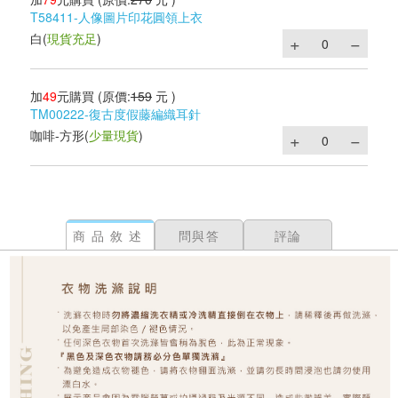
T58411-人像圖片印花圓領上衣
白
(
現貨充足
)
加
49
元購買
(原價:
159
元 )
TM00222-復古度假藤編織耳針
咖啡-方形
(
少量現貨
)
商品敘述
問與答
評論