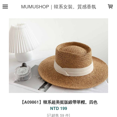
LOADING...
MUMUSHOP｜韓系女裝。質感香氛
【A09861】韓系超美挺版緞帶草帽。四色
NTD 199
[已銷售 59 件]