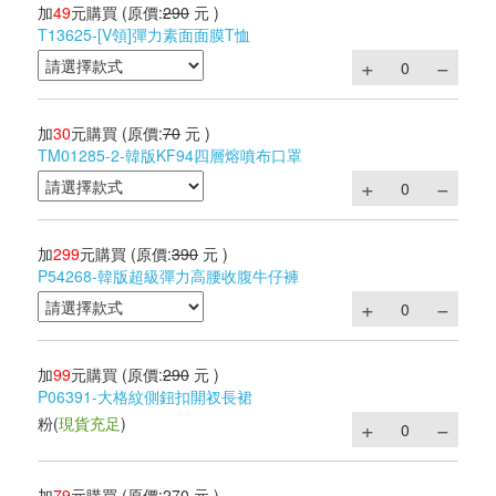
加
49
元購買
(原價:
290
元 )
T13625-[V領]彈力素面面膜T恤
加
30
元購買
(原價:
70
元 )
TM01285-2-韓版KF94四層熔噴布口罩
加
299
元購買
(原價:
390
元 )
P54268-韓版超級彈力高腰收腹牛仔褲
加
99
元購買
(原價:
290
元 )
P06391-大格紋側鈕扣開衩長裙
粉
(
現貨充足
)
加
79
元購買
(原價:
270
元 )