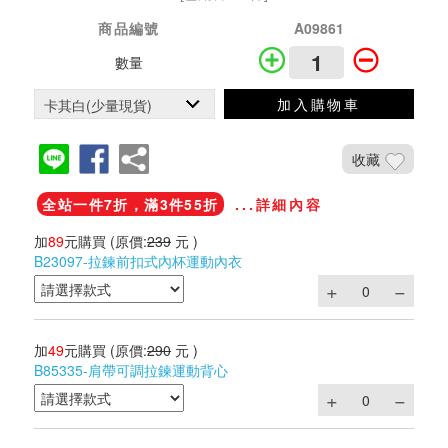
商品編號
A09861
數量
加入購物車
收藏
全站一件7折，滿3件55折
...詳細內容
加
89
元購買
(原價:
239
元 )
B23097-拉鍊前扣式內杯運動內衣
加
49
元購買
(原價:
290
元 )
B85335-肩帶可調拉鍊運動背心