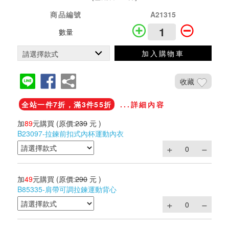
商品編號
A21315
數量
加入購物車
收藏
全站一件7折，滿3件55折
...詳細內容
加
89
元購買
(原價:
239
元 )
B23097-拉鍊前扣式內杯運動內衣
加
49
元購買
(原價:
290
元 )
B85335-肩帶可調拉鍊運動背心