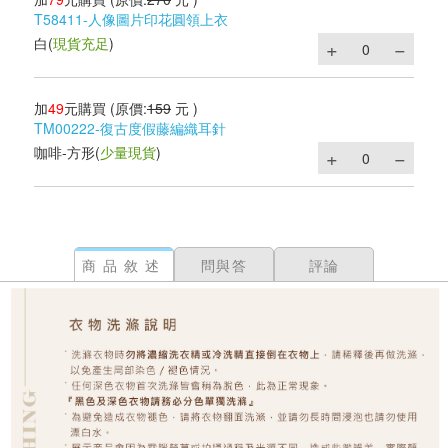
T58411-人像圖片印花圓領上衣
白
(
現貨充足
)
加
49
元購買
(原價:
159
元 )
TM00222-復古度假藤編織耳針
咖啡-方形
(
少量現貨
)
商品敘述
問與答
評論