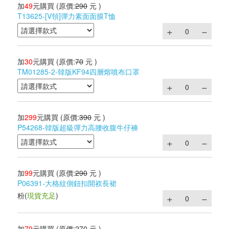
加
49
元購買
(原價:
290
元 )
T13625-[V領]彈力素面面膜T恤
加
30
元購買
(原價:
70
元 )
TM01285-2-韓版KF94四層熔噴布口罩
加
299
元購買
(原價:
390
元 )
P54268-韓版超級彈力高腰收腹牛仔褲
加
99
元購買
(原價:
290
元 )
P06391-大格紋側鈕扣開衩長裙
粉
(
現貨充足
)
加
79
元購買
(原價:
270
元 )