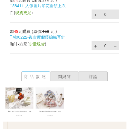
T58411-人像圖片印花圓領上衣
白
(
現貨充足
)
加
49
元購買
(原價:
159
元 )
TM00222-復古度假藤編織耳針
咖啡-方形
(
少量現貨
)
商品敘述
問與答
評論