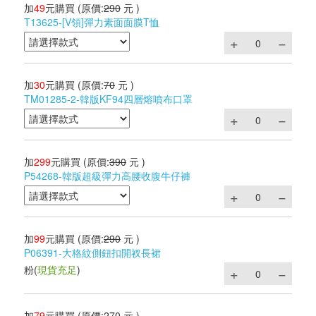
加
49
元購買
(原價:
290
元 )
T13625-[V領]彈力素面面膜T恤
加
30
元購買
(原價:
70
元 )
TM01285-2-韓版KF94四層熔噴布口罩
加
299
元購買
(原價:
390
元 )
P54268-韓版超級彈力高腰收腹牛仔褲
加
99
元購買
(原價:
290
元 )
P06391-大格紋側鈕扣開衩長裙
粉
(
現貨充足
)
加
79
元購買
(原價:
270
元 )