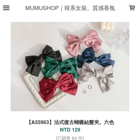
LOADING...
MUMUSHOP｜韓系女裝。質感香氛
【A55963】法式復古蝴蝶結髮夾。六色
NTD 129
[已銷售 64 件]