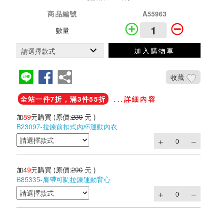
商品編號
A55963
數量
加入購物車
收藏
全站一件7折，滿3件55折
...詳細內容
加
89
元購買
(原價:
239
元 )
B23097-拉鍊前扣式內杯運動內衣
加
49
元購買
(原價:
290
元 )
B85335-肩帶可調拉鍊運動背心