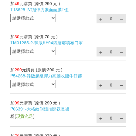
加
49
元購買
(原價:
290
元 )
T13625-[V領]彈力素面面膜T恤
加
30
元購買
(原價:
70
元 )
TM01285-2-韓版KF94四層熔噴布口罩
加
299
元購買
(原價:
390
元 )
P54268-韓版超級彈力高腰收腹牛仔褲
加
99
元購買
(原價:
290
元 )
P06391-大格紋側鈕扣開衩長裙
粉
(
現貨充足
)
加
79
元購買
(原價:
270
元 )