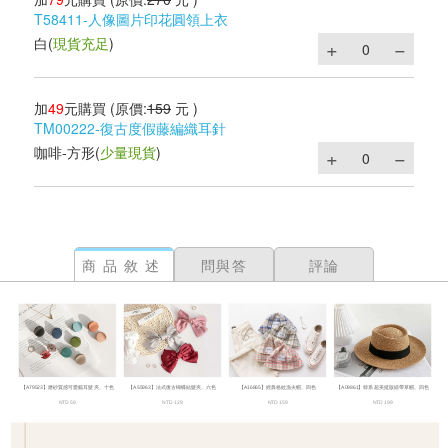
T58411-人像圖片印花圓領上衣
白
(
現貨充足
)
加
49
元購買
(原價:
159
元 )
TM00222-復古度假藤編織耳針
咖啡-方形
(
少量現貨
)
商品敘述
問與答
評論