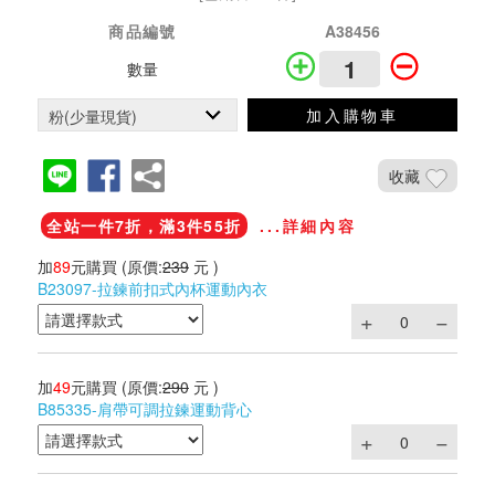
商品編號
A38456
數量
加入購物車
收藏
全站一件7折，滿3件55折
...詳細內容
加
89
元購買
(原價:
239
元 )
B23097-拉鍊前扣式內杯運動內衣
加
49
元購買
(原價:
290
元 )
B85335-肩帶可調拉鍊運動背心