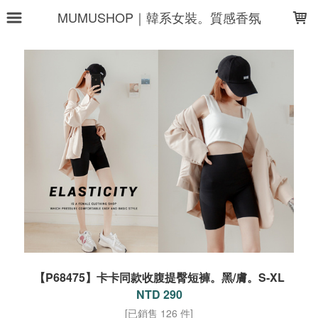
LOADING...
MUMUSHOP｜韓系女裝。質感香氛
【P68475】卡卡同款收腹提臀短褲。黑/膚。S-XL
NTD 290
[已銷售 126 件]