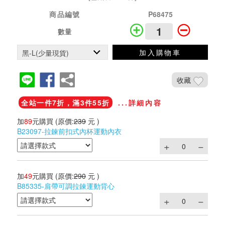
商品編號
P68475
數量
加入購物車
收藏
全站一件7折，滿3件55折
...詳細內容
加
89
元購買
(原價:
239
元 )
B23097-拉鍊前扣式內杯運動內衣
加
49
元購買
(原價:
290
元 )
B85335-肩帶可調拉鍊運動背心