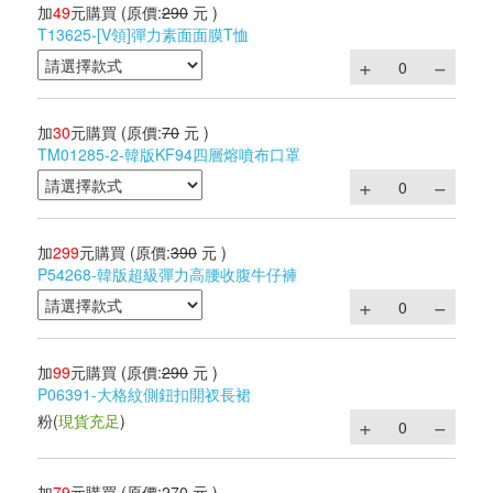
加
49
元購買
(原價:
290
元 )
T13625-[V領]彈力素面面膜T恤
加
30
元購買
(原價:
70
元 )
TM01285-2-韓版KF94四層熔噴布口罩
加
299
元購買
(原價:
390
元 )
P54268-韓版超級彈力高腰收腹牛仔褲
加
99
元購買
(原價:
290
元 )
P06391-大格紋側鈕扣開衩長裙
粉
(
現貨充足
)
加
79
元購買
(原價:
270
元 )