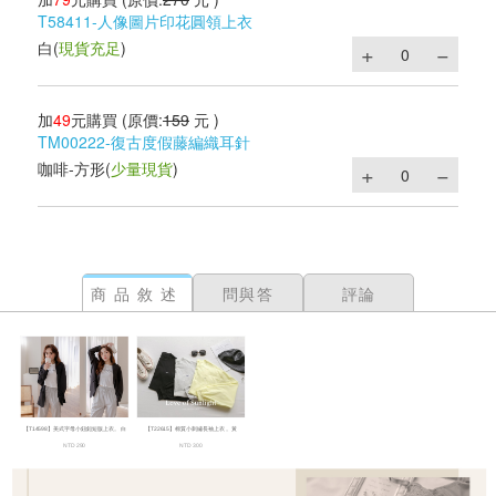
T58411-人像圖片印花圓領上衣
白
(
現貨充足
)
加
49
元購買
(原價:
159
元 )
TM00222-復古度假藤編織耳針
咖啡-方形
(
少量現貨
)
商品敘述
問與答
評論