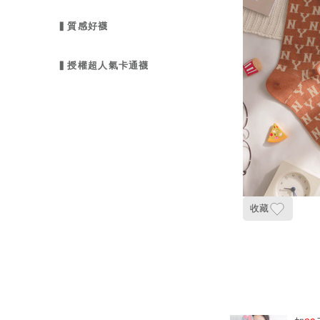
▍質感好襪
▍授權超人氣卡通襪
收藏