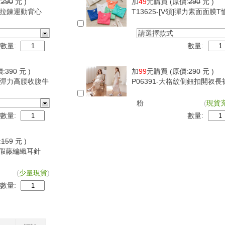
:
290
元 )
加
49
元購買
(原價:
290
元 )
可調拉鍊運動背心
T13625-[V領]彈力素面面膜T
請選擇款式
數量:
數量:
價:
390
元 )
加
99
元購買
(原價:
290
元 )
超級彈力高腰收腹牛
P06391-大格紋側鈕扣開衩長
粉
(
現貨
數量:
數量:
:
159
元 )
古度假藤編織耳針
(
少量現貨
)
數量: