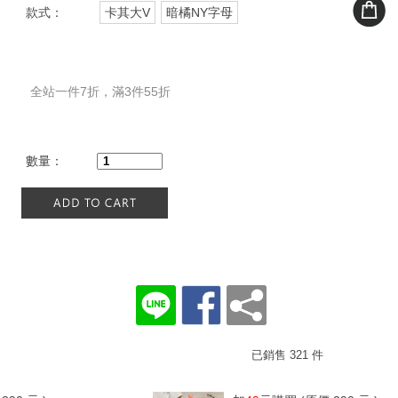
款式：
卡其大V
暗橘NY字母
全站一件7折，滿3件55折
數量：
已銷售 321 件