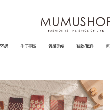
55折
牛仔專區
質感手錶
鞋款/配件
療