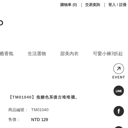
購物車
(
0
)
交易查詢
登入 / 註冊
癒香氛
生活選物
甜美內衣
可愛小褲3折起
【TM01040】焦糖色系復古堆堆襪。
商品編號：
TM01040
售價：
NTD 129