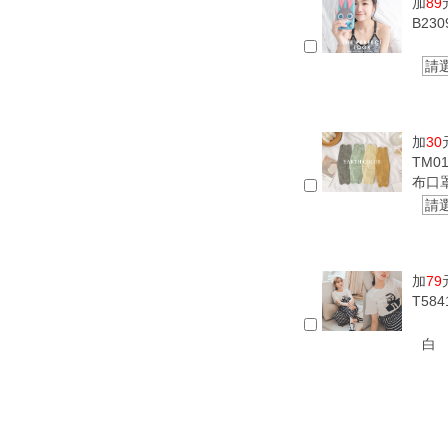
加
89
B23
請
加
30
TM0
布口
請
加
79
T58
白