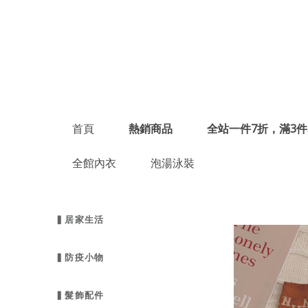
首頁
熱銷商品
全站一件7折，滿3件
全館內衣
泡湯泳裝
▍居家生活
▍防疫小物
▍髮飾配件