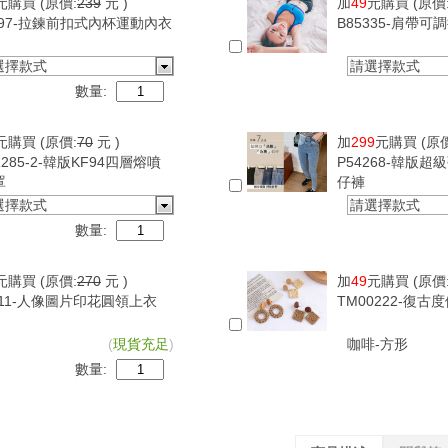
元購買
(原價:
239
元 )
加
49
元購買
(原價
097-拉鍊前扣式內杯運動內衣
B85335-肩帶
選擇款式
請選擇款式
數量:
元購買
(原價:
70
元 )
加
299
元購買
(原
1285-2-韓版KF94四層熔噴
P54268-韓版
罩
仔褲
選擇款式
請選擇款式
數量:
元購買
(原價:
270
元 )
加
49
元購買
(原價
411-人像圖片印花圓領上衣
TM00222-復
(
現貨充足
)
咖啡-方形
數量: