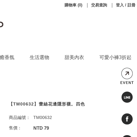
購物車
(
0
)
交易查詢
登入 / 註冊
癒香氛
生活選物
甜美內衣
可愛小褲3折起
【TM00632】蕾絲花邊隱形襪。四色
商品編號：
TM00632
售價：
NTD 79