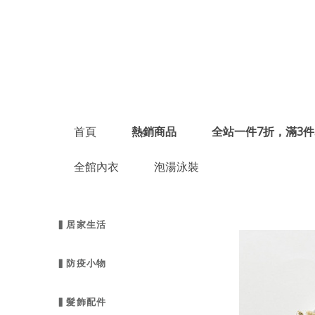
首頁
熱銷商品
全站一件7折，滿3件
全館內衣
泡湯泳裝
▍居家生活
▍防疫小物
▍髮飾配件