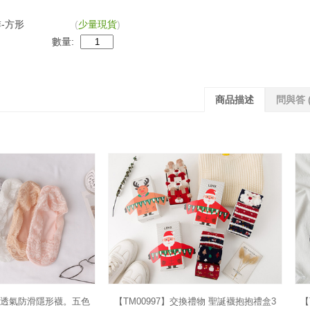
-方形
(
少量現貨
)
數量:
商品描述
問與答