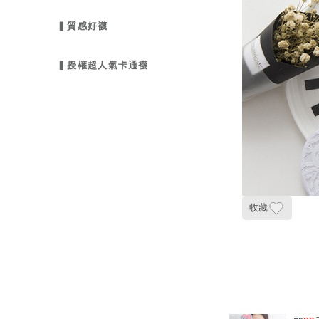
▍質感好襪
▍授權超人氣卡通襪
收藏