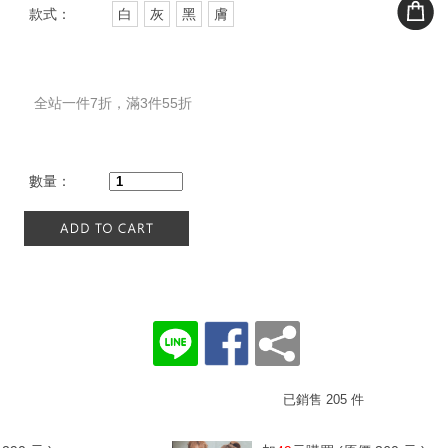
款式：
白
灰
黑
膚
全站一件7折，滿3件55折
數量：
已銷售 205 件