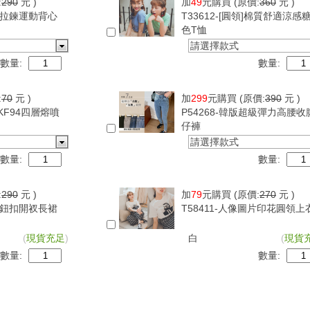
:
290
元 )
加
49
元購買
(原價:
360
元 )
可調拉鍊運動背心
T33612-[圓領]棉質舒適涼感
色T恤
請選擇款式
數量:
數量:
:
70
元 )
加
299
元購買
(原價:
390
元 )
版KF94四層熔噴
P54268-韓版超級彈力高腰收
仔褲
請選擇款式
數量:
數量:
:
290
元 )
加
79
元購買
(原價:
270
元 )
紋側鈕扣開衩長裙
T58411-人像圖片印花圓領上
(
現貨充足
)
白
(
現貨
數量:
數量: