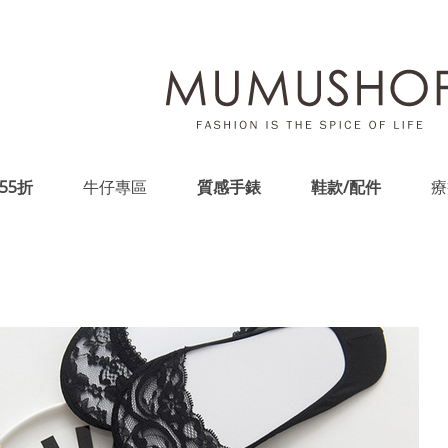
55折
牛仔專區
質感手錶
鞋款/配件
療