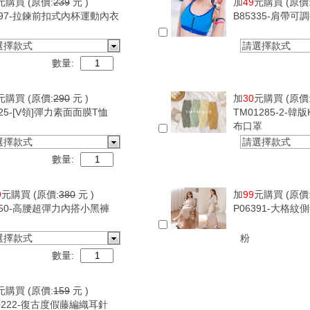
元購買
(原價:
239
元 )
加
49
元購買
(原價
097-拉鍊前扣式內杯運動內衣
B85335-肩帶
選擇款式
請選擇款式
數量:
元購買
(原價:
290
元 )
加
30
元購買
(原價
625-[V領]彈力素面面膜T恤
TM01285-2-韓
布口罩
選擇款式
請選擇款式
數量:
9
元購買
(原價:
380
元 )
加
99
元購買
(原價
950-高腰超彈力內搭小黑褲
P06391-大格
選擇款式
粉
數量:
元購買
(原價:
159
元 )
0222-復古度假藤編織耳針