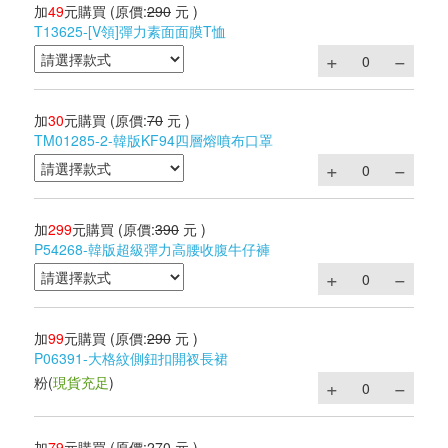
加
49
元購買
(原價:
290
元 )
T13625-[V領]彈力素面面膜T恤
加
30
元購買
(原價:
70
元 )
TM01285-2-韓版KF94四層熔噴布口罩
加
299
元購買
(原價:
390
元 )
P54268-韓版超級彈力高腰收腹牛仔褲
加
99
元購買
(原價:
290
元 )
P06391-大格紋側鈕扣開衩長裙
粉
(
現貨充足
)
加
79
元購買
(原價:
270
元 )