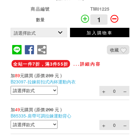
商品編號
TM01225
數量
加入購物車
收藏
全站一件7折，滿3件55折
...詳細內容
加
89
元購買
(原價:
239
元 )
B23097-拉鍊前扣式內杯運動內衣
加
49
元購買
(原價:
290
元 )
B85335-肩帶可調拉鍊運動背心