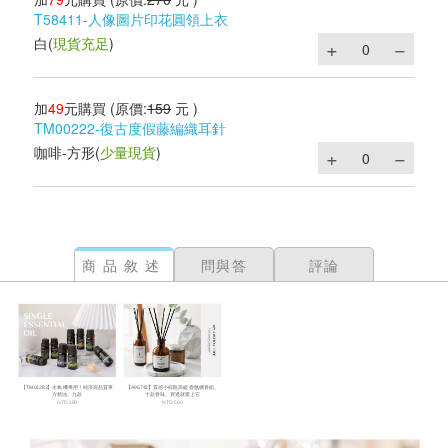
T58411-人像圖片印花圓領上衣
白
(
現貨充足
)
加
49
元購買
(原價:
159
元 )
TM00222-復古度假藤編織耳針
咖啡-方形
(
少量現貨
)
商品敘述
問與答
評論