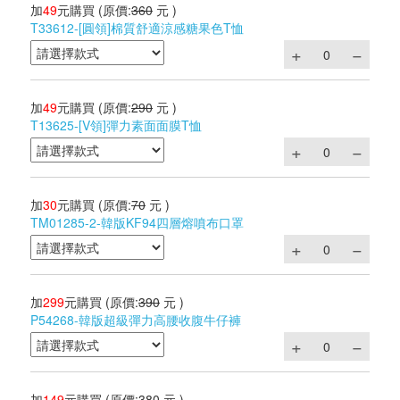
加
49
元購買
(原價:
360
元 )
T33612-[圓領]棉質舒適涼感糖果色T恤
加
49
元購買
(原價:
290
元 )
T13625-[V領]彈力素面面膜T恤
加
30
元購買
(原價:
70
元 )
TM01285-2-韓版KF94四層熔噴布口罩
加
299
元購買
(原價:
390
元 )
P54268-韓版超級彈力高腰收腹牛仔褲
加
149
元購買
(原價:
380
元 )