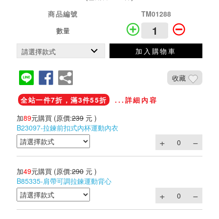
商品編號
TM01288
數量
加入購物車
收藏
全站一件7折，滿3件55折
...詳細內容
加
89
元購買
(原價:
239
元 )
B23097-拉鍊前扣式內杯運動內衣
加
49
元購買
(原價:
290
元 )
B85335-肩帶可調拉鍊運動背心