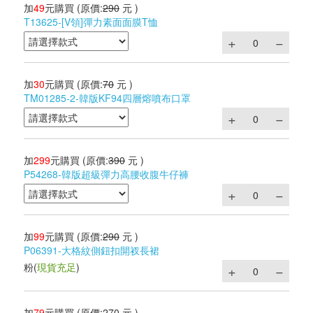
加
49
元購買
(原價:
290
元 )
T13625-[V領]彈力素面面膜T恤
加
30
元購買
(原價:
70
元 )
TM01285-2-韓版KF94四層熔噴布口罩
加
299
元購買
(原價:
390
元 )
P54268-韓版超級彈力高腰收腹牛仔褲
加
99
元購買
(原價:
290
元 )
P06391-大格紋側鈕扣開衩長裙
粉
(
現貨充足
)
加
79
元購買
(原價:
270
元 )