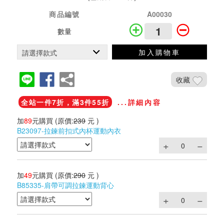
商品編號
A00030
數量
加入購物車
收藏
全站一件7折，滿3件55折
...詳細內容
加
89
元購買
(原價:
239
元 )
B23097-拉鍊前扣式內杯運動內衣
加
49
元購買
(原價:
290
元 )
B85335-肩帶可調拉鍊運動背心