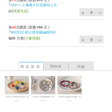
T58411-人像圖片印花圓領上衣
白
(
現貨充足
)
加
49
元購買
(原價:
159
元 )
TM00222-復古度假藤編織耳針
咖啡-方形
(
少量現貨
)
商品敘述
問與答
評論