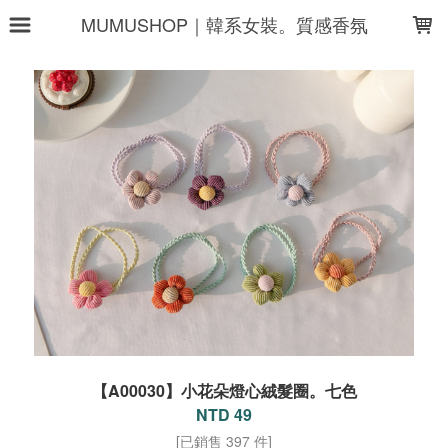
LOADING...
MUMUSHOP｜韓系女裝。質感香氛
【A00030】小花朵燈心絨髮圈。七色
NTD 49
[已銷售 397 件]