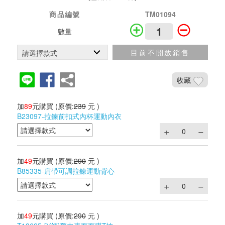
商品編號
TM01094
數量
目前不開放銷售
收藏
加
89
元購買
(原價:
239
元 )
B23097-拉鍊前扣式內杯運動內衣
加
49
元購買
(原價:
290
元 )
B85335-肩帶可調拉鍊運動背心
加
49
元購買
(原價:
290
元 )