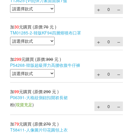
T13625-[V領]彈力素面面膜T恤
加
30
元購買
(原價:
70
元 )
TM01285-2-韓版KF94四層熔噴布口罩
加
299
元購買
(原價:
390
元 )
P54268-韓版超級彈力高腰收腹牛仔褲
加
99
元購買
(原價:
290
元 )
P06391-大格紋側鈕扣開衩長裙
粉
(
現貨充足
)
加
79
元購買
(原價:
270
元 )
T58411-人像圖片印花圓領上衣