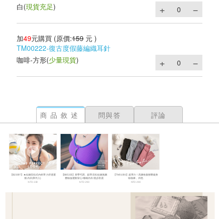
白
(
現貨充足
)
加
49
元購買
(原價:
159
元 )
TM00222-復古度假藤編織耳針
咖啡-方形
(
少量現貨
)
商品敘述
問與答
評論