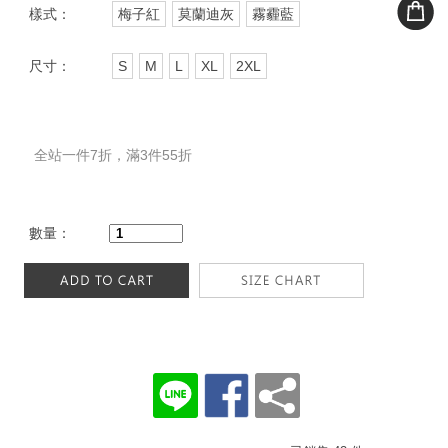
樣式：
梅子紅
莫蘭迪灰
霧霾藍
尺寸：
S
M
L
XL
2XL
全站一件7折，滿3件55折
數量：