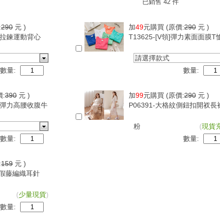
已銷售 42 件
:
290
元 )
加
49
元購買
(原價:
290
元 )
可調拉鍊運動背心
T13625-[V領]彈力素面面膜T
請選擇款式
數量:
數量:
價:
390
元 )
加
99
元購買
(原價:
290
元 )
超級彈力高腰收腹牛
P06391-大格紋側鈕扣開衩長
粉
(
現貨
數量:
數量:
:
159
元 )
古度假藤編織耳針
(
少量現貨
)
數量: