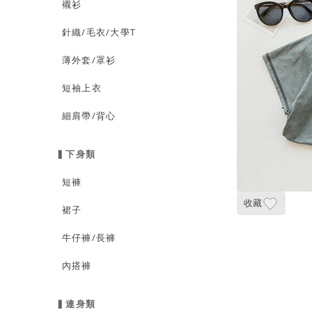
襯衫
針織/毛衣/大學T
薄外套/罩衫
短袖上衣
細肩帶/背心
▍下身類
短褲
收藏
裙子
牛仔褲/長褲
內搭褲
▍連身類