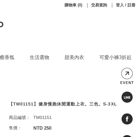
購物車
(
0
)
交易查詢
登入 / 註冊
癒香氛
生活選物
甜美內衣
可愛小褲3折起
【TM01151】健身慢跑休閒運動上衣。三色。S-3XL
商品編號：
TM01151
售價：
NTD 250