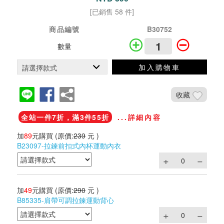
[已銷售 58 件]
商品編號
B30752
數量
加入購物車
收藏
全站一件7折，滿3件55折
...詳細內容
加
89
元購買
(原價:
239
元 )
B23097-拉鍊前扣式內杯運動內衣
加
49
元購買
(原價:
290
元 )
B85335-肩帶可調拉鍊運動背心