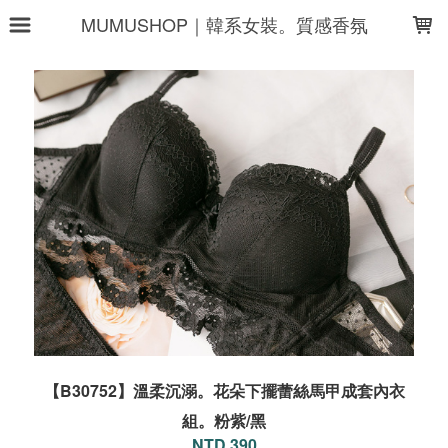
LOADING...
MUMUSHOP｜韓系女裝。質感香氛
【B30752】溫柔沉溺。花朵下擺蕾絲馬甲成套內衣
組。粉紫/黑
NTD 390