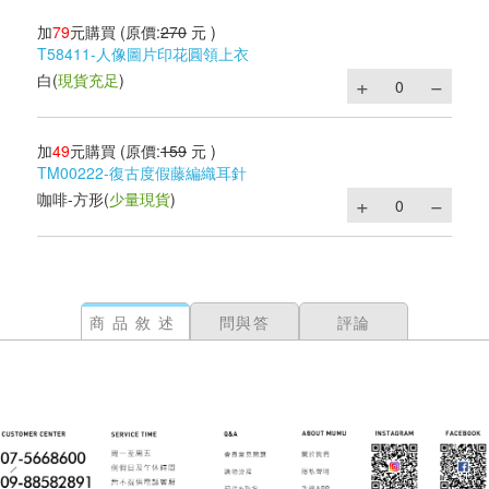
加
79
元購買
(原價:
270
元 )
T58411-人像圖片印花圓領上衣
白
(
現貨充足
)
加
49
元購買
(原價:
159
元 )
TM00222-復古度假藤編織耳針
咖啡-方形
(
少量現貨
)
商品敘述
問與答
評論