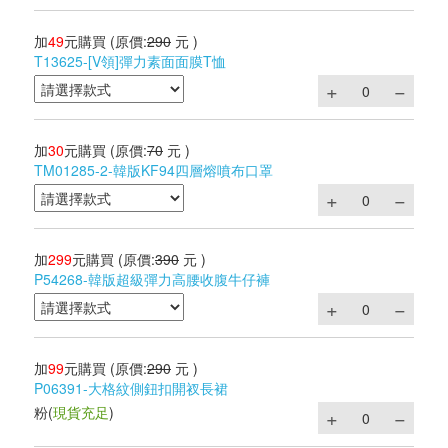
加
49
元購買
(原價:
290
元 )
T13625-[V領]彈力素面面膜T恤
加
30
元購買
(原價:
70
元 )
TM01285-2-韓版KF94四層熔噴布口罩
加
299
元購買
(原價:
390
元 )
P54268-韓版超級彈力高腰收腹牛仔褲
加
99
元購買
(原價:
290
元 )
P06391-大格紋側鈕扣開衩長裙
粉
(
現貨充足
)