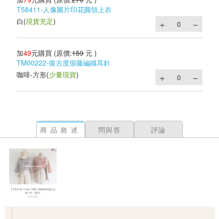
T58411-人像圖片印花圓領上衣
白
(
現貨充足
)
加
49
元購買
(原價:
159
元 )
TM00222-復古度假藤編織耳針
咖啡-方形
(
少量現貨
)
商品敘述
問與答
評論