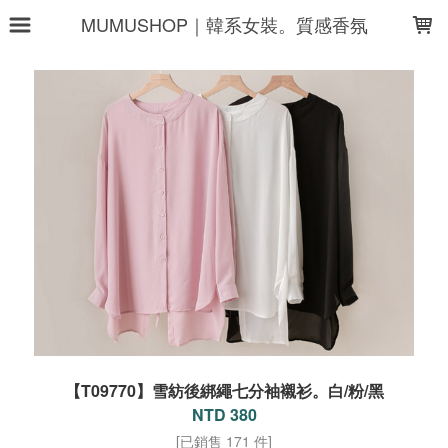
LOADING...
MUMUSHOP｜韓系女裝。質感香氛
【T09770】雪紡後綁繩七分袖襯衫。白/粉/黑
NTD 380
[已銷售 171 件]