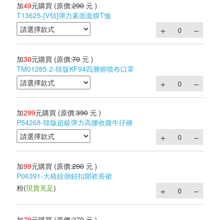
加
49
元購買
(原價:
290
元 )
T13625-[V領]彈力素面面膜T恤
加
30
元購買
(原價:
70
元 )
TM01285-2-韓版KF94四層熔噴布口罩
加
299
元購買
(原價:
390
元 )
P54268-韓版超級彈力高腰收腹牛仔褲
加
99
元購買
(原價:
290
元 )
P06391-大格紋側鈕扣開衩長裙
粉
(
現貨充足
)
加
79
元購買
(原價:
270
元 )