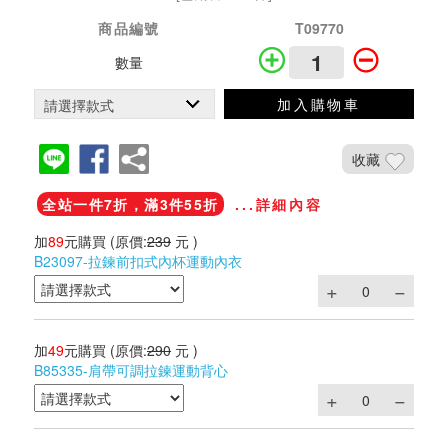
商品編號
T09770
數量
加入購物車
收藏
全站一件7折，滿3件55折
...詳細內容
加
89
元購買
(原價:
239
元 )
B23097-拉鍊前扣式內杯運動內衣
加
49
元購買
(原價:
290
元 )
B85335-肩帶可調拉鍊運動背心