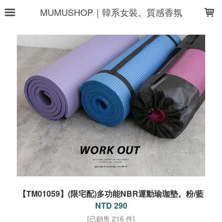
LOADING...
MUMUSHOP｜韓系女裝。質感香氛
【TM01059】(限宅配)多功能NBR運動瑜珈墊。粉/藍
NTD 290
[已銷售 216 件]