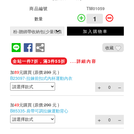
商品編號
TM01059
數量
加入購物車
收藏
全站一件7折，滿3件55折
...詳細內容
加
89
元購買
(原價:
239
元 )
B23097-拉鍊前扣式內杯運動內衣
加
49
元購買
(原價:
290
元 )
B85335-肩帶可調拉鍊運動背心