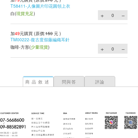
T58411-人像圖片印花圓領上衣
白
(
現貨充足
)
加
49
元購買
(原價:
159
元 )
TM00222-復古度假藤編織耳針
咖啡-方形
(
少量現貨
)
商品敘述
問與答
評論