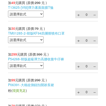
加
49
元購買
(原價:
290
元 )
T13625-[V領]彈力素面面膜T恤
加
30
元購買
(原價:
70
元 )
TM01285-2-韓版KF94四層熔噴布口罩
加
299
元購買
(原價:
390
元 )
P54268-韓版超級彈力高腰收腹牛仔褲
加
99
元購買
(原價:
290
元 )
P06391-大格紋側鈕扣開衩長裙
粉
(
現貨充足
)
加
79
元購買
(原價:
270
元 )