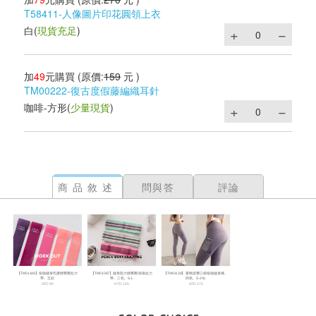
T58411-人像圖片印花圓領上衣
白
(
現貨充足
)
加
49
元購買
(原價:
159
元 )
TM00222-復古度假藤編織耳針
咖啡-方形
(
少量現貨
)
商品敘述
問與答
評論