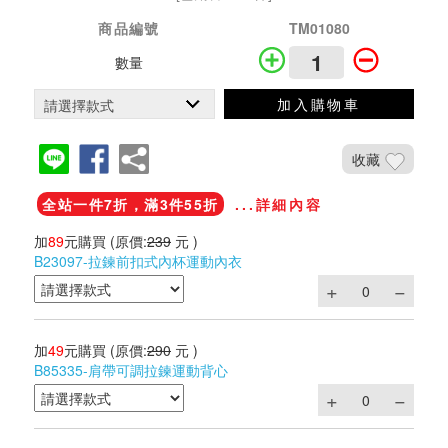
商品編號
TM01080
數量
加入購物車
收藏
全站一件7折，滿3件55折
...詳細內容
加
89
元購買
(原價:
239
元 )
B23097-拉鍊前扣式內杯運動內衣
加
49
元購買
(原價:
290
元 )
B85335-肩帶可調拉鍊運動背心