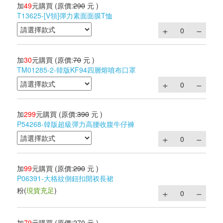
加
49
元購買
(原價:
290
元 )
T13625-[V領]彈力素面面膜T恤
加
30
元購買
(原價:
70
元 )
TM01285-2-韓版KF94四層熔噴布口罩
加
299
元購買
(原價:
390
元 )
P54268-韓版超級彈力高腰收腹牛仔褲
加
99
元購買
(原價:
290
元 )
P06391-大格紋側鈕扣開衩長裙
粉
(
現貨充足
)
加
79
元購買
(原價:
270
元 )