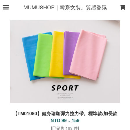
LOADING...
MUMUSHOP｜韓系女裝。質感香氛
【TM01080】健身瑜珈彈力拉力帶。標準款/加長款
NTD 99 ~ 159
[已銷售 189 件]