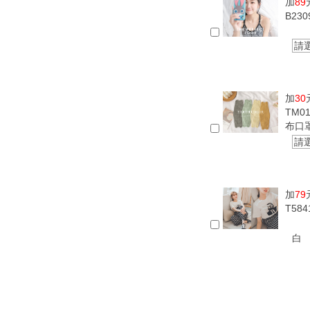
加
89
B23
請
加
30
TM0
布口
請
加
79
T58
白