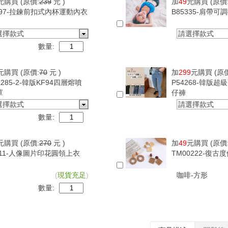
元購買
(原價:
239
元 )
加
49
元購買
(原價
097-拉鍊前扣式內杯運動內衣
B85335-肩帶
選擇款式
請選擇款式
數量:
元購買
(原價:
70
元 )
加
299
元購買
(原
1285-2-韓版KF94四層熔噴
P54268-韓版
罩
仔褲
選擇款式
請選擇款式
數量:
元購買
(原價:
270
元 )
加
49
元購買
(原價
411-人像圖片印花圓領上衣
TM00222-復
(
現貨充足
)
咖啡-方形
數量: