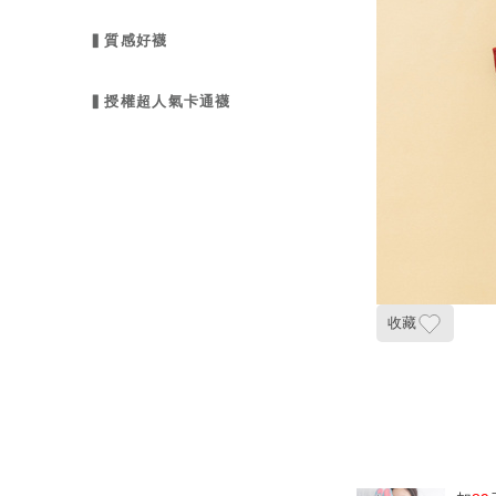
▍質感好襪
▍授權超人氣卡通襪
收藏