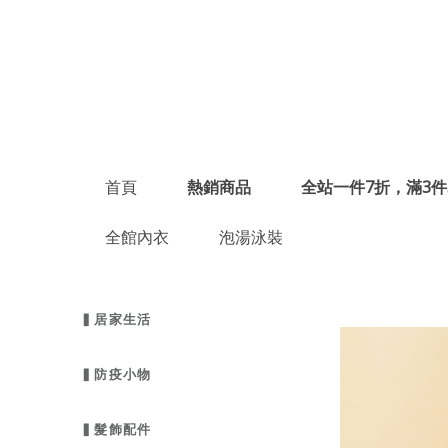
首頁
熱銷商品
全站一件7折，滿3件
全館內衣
泡湯泳裝
▍居家生活
▍防疫小物
▍髮飾配件