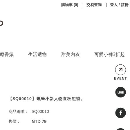
購物車
(
0
)
交易查詢
登入 / 註冊
癒香氛
生活選物
甜美內衣
可愛小褲3折起
【SQ00010】蠟筆小新人物直板短襪。
商品編號：
SQ00010
售價：
NTD 79