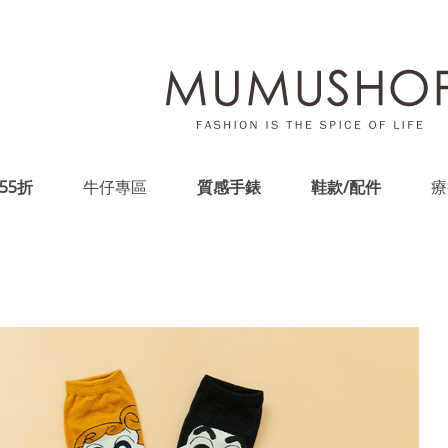
55折
牛仔專區
質感手錶
鞋款/配件
療