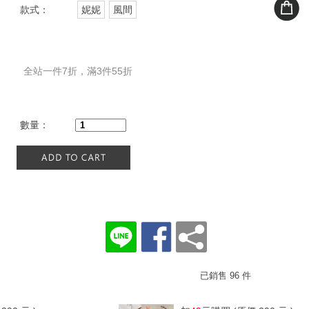
款式：
妮妮
風間
全站一件7折，滿3件55折
數量：
已銷售 96 件