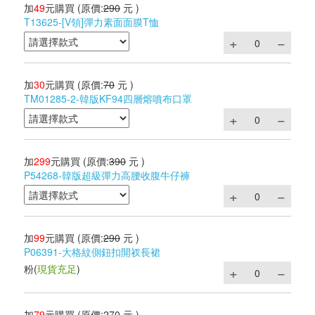
加
49
元購買
(原價:
290
元 )
T13625-[V領]彈力素面面膜T恤
加
30
元購買
(原價:
70
元 )
TM01285-2-韓版KF94四層熔噴布口罩
加
299
元購買
(原價:
390
元 )
P54268-韓版超級彈力高腰收腹牛仔褲
加
99
元購買
(原價:
290
元 )
P06391-大格紋側鈕扣開衩長裙
粉
(
現貨充足
)
加
79
元購買
(原價:
270
元 )