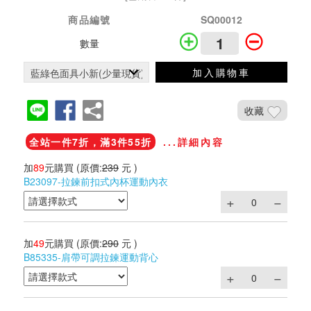
商品編號
SQ00012
數量
加入購物車
收藏
全站一件7折，滿3件55折
...詳細內容
加
89
元購買
(原價:
239
元 )
B23097-拉鍊前扣式內杯運動內衣
加
49
元購買
(原價:
290
元 )
B85335-肩帶可調拉鍊運動背心