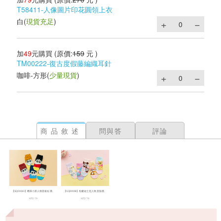
T58411-人像圖片印花圓領上衣
白
(
現貨充足
)
加
49
元購買
(原價:
159
元 )
TM00222-復古度假藤編織耳針
咖啡-方形
(
少量現貨
)
商品敘述
問與答
評論