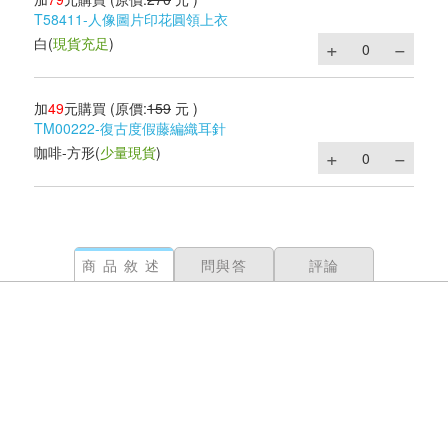
T58411-人像圖片印花圓領上衣
白
(
現貨充足
)
加
49
元購買
(原價:
159
元 )
TM00222-復古度假藤編織耳針
咖啡-方形
(
少量現貨
)
商品敘述
問與答
評論