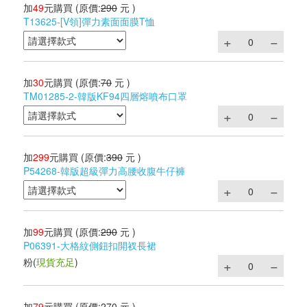
加
49
元購買
(原價:
290
元 )
T13625-[V領]彈力素面面膜T恤
加
30
元購買
(原價:
70
元 )
TM01285-2-韓版KF94四層熔噴布口罩
加
299
元購買
(原價:
390
元 )
P54268-韓版超級彈力高腰收腹牛仔褲
加
99
元購買
(原價:
290
元 )
P06391-大格紋側鈕扣開衩長裙
粉
(
現貨充足
)
加
79
元購買
(原價:
270
元 )