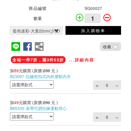
商品編號
SQ00027
數量
加入購物車
收藏
全站一件7折，滿3件55折
...詳細內容
加
89
元購買
(原價:
239
元 )
B23097-拉鍊前扣式內杯運動內衣
加
49
元購買
(原價:
290
元 )
B85335-肩帶可調拉鍊運動背心