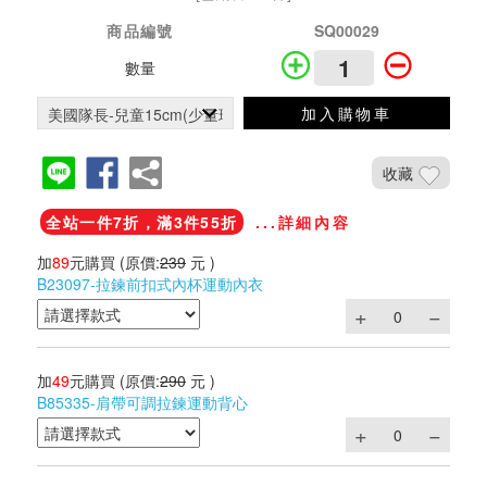
商品編號
SQ00029
數量
加入購物車
收藏
全站一件7折，滿3件55折
...詳細內容
加
89
元購買
(原價:
239
元 )
B23097-拉鍊前扣式內杯運動內衣
加
49
元購買
(原價:
290
元 )
B85335-肩帶可調拉鍊運動背心