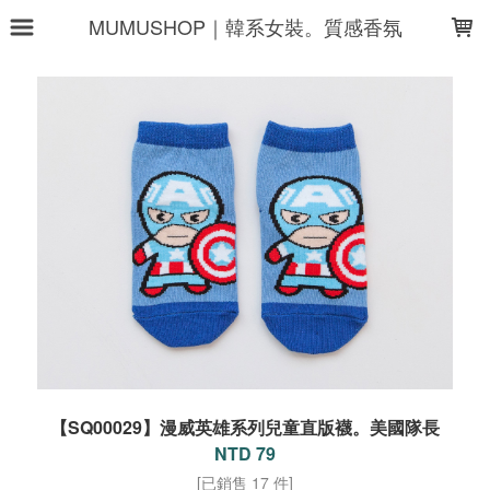
LOADING...
MUMUSHOP｜韓系女裝。質感香氛
【SQ00029】漫威英雄系列兒童直版襪。美國隊長
NTD 79
[已銷售 17 件]