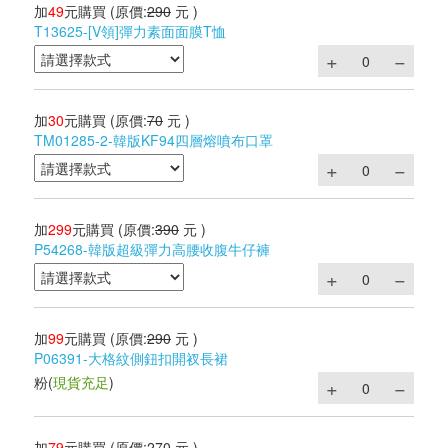
加
49
元購買
(原價:
290
元 )
T13625-[V領]彈力素面面膜T恤
加
30
元購買
(原價:
70
元 )
TM01285-2-韓版KF94四層熔噴布口罩
加
299
元購買
(原價:
390
元 )
P54268-韓版超級彈力高腰收腹牛仔褲
加
99
元購買
(原價:
290
元 )
P06391-大格紋側鈕扣開衩長裙
粉
(
現貨充足
)
加
79
元購買
(原價:
270
元 )