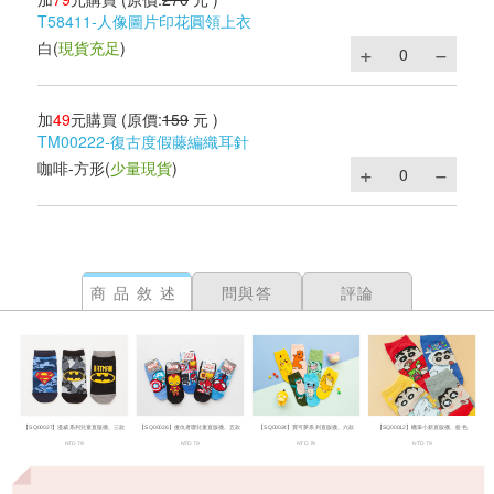
T58411-人像圖片印花圓領上衣
白
(
現貨充足
)
加
49
元購買
(原價:
159
元 )
TM00222-復古度假藤編織耳針
咖啡-方形
(
少量現貨
)
商品敘述
問與答
評論