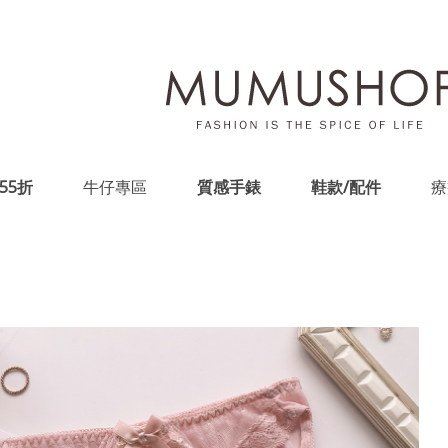
55折
牛仔專區
質感手錶
鞋款/配件
療