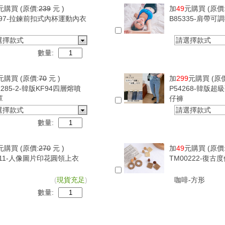
元購買
(原價:
239
元 )
加
49
元購買
(原價
097-拉鍊前扣式內杯運動內衣
B85335-肩帶
選擇款式
請選擇款式
數量:
元購買
(原價:
70
元 )
加
299
元購買
(原
1285-2-韓版KF94四層熔噴
P54268-韓版
罩
仔褲
選擇款式
請選擇款式
數量:
元購買
(原價:
270
元 )
加
49
元購買
(原價
411-人像圖片印花圓領上衣
TM00222-復
(
現貨充足
)
咖啡-方形
數量: