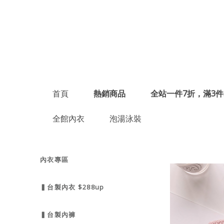
首頁
熱銷商品
全站一件7折，滿3件
全館內衣
泡湯泳裝
內衣專區
▍台製內衣 $288up
▍台製內褲