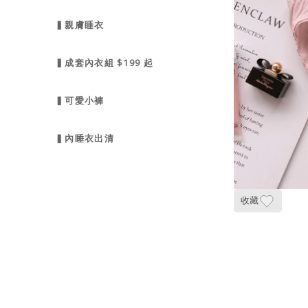
▍親膚睡衣
▍成套內衣組 $199 起
▍可愛小褲
▍內睡衣出清
收藏