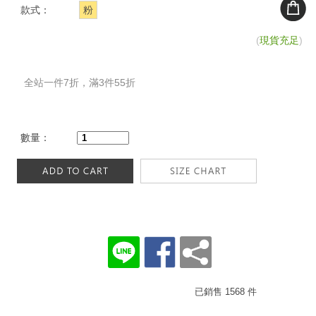
款式：
粉
(
現貨充足
)
全站一件7折，滿3件55折
數量：
已銷售 1568 件