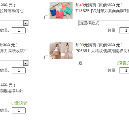
:
290
元 )
加
49
元購買
(原價:
290
元 )
可調拉鍊運動背心
T13625-[V領]彈力素面面膜T
請選擇款式
數量:
數量:
價:
390
元 )
加
99
元購買
(原價:
290
元 )
超級彈力高腰收腹牛
P06391-大格紋側鈕扣開衩長
粉
(
現貨
數量:
數量:
:
159
元 )
古度假藤編織耳針
(
少量現貨
)
數量: