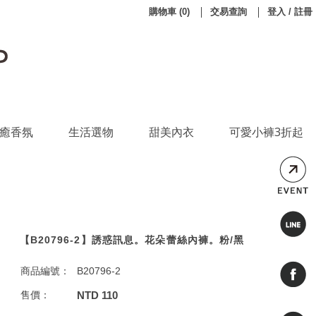
購物車
(
0
)
交易查詢
登入 / 註冊
癒香氛
生活選物
甜美內衣
可愛小褲3折起
【B20796-2】誘惑訊息。花朵蕾絲內褲。粉/黑
商品編號：
B20796-2
售價：
NTD 110