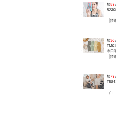
加
89
B23
請
加
30
TM0
布口
請
加
79
T58
白