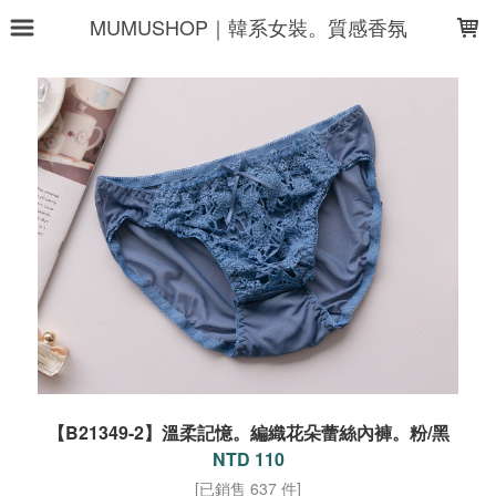
LOADING...
MUMUSHOP｜韓系女裝。質感香氛
【B21349-2】溫柔記憶。編織花朵蕾絲內褲。粉/黑
NTD 110
[已銷售 637 件]