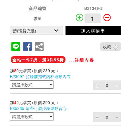
商品編號
B21349-2
數量
加入購物車
收藏
全站一件7折，滿3件55折
...詳細內容
加
89
元購買
(原價:
239
元 )
B23097-拉鍊前扣式內杯運動內衣
加
49
元購買
(原價:
290
元 )
B85335-肩帶可調拉鍊運動背心