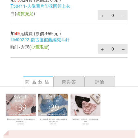
T58411-人像圖片印花圓領上衣
白
(
現貨充足
)
加
49
元購買
(原價:
159
元 )
TM00222-復古度假藤編織耳針
咖啡-方形
(
少量現貨
)
商品敘述
問與答
評論