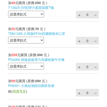
加
49
元購買
(原價:
290
元 )
T13625-[V領]彈力素面面膜T恤
加
30
元購買
(原價:
70
元 )
TM01285-2-韓版KF94四層熔噴布口罩
加
299
元購買
(原價:
390
元 )
P54268-韓版超級彈力高腰收腹牛仔褲
加
99
元購買
(原價:
290
元 )
P06391-大格紋側鈕扣開衩長裙
粉
(
現貨充足
)
加
79
元購買
(原價:
270
元 )