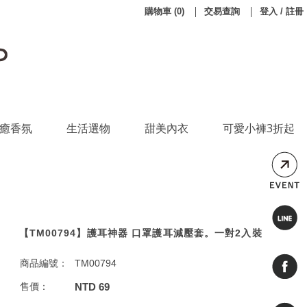
購物車
(
0
)
交易查詢
登入 / 註冊
癒香氛
生活選物
甜美內衣
可愛小褲3折起
【TM00794】護耳神器 口罩護耳減壓套。一對2入裝
商品編號：
TM00794
售價：
NTD 69