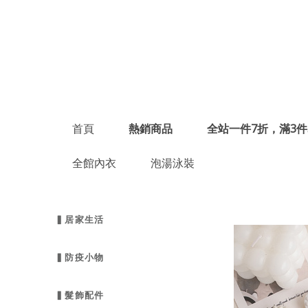
首頁
熱銷商品
全站一件7折，滿3件
全館內衣
泡湯泳裝
▍居家生活
▍防疫小物
▍髮飾配件