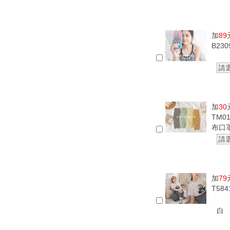
加
89
B23
請
加
30
TM0
布口
請
加
79
T58
白