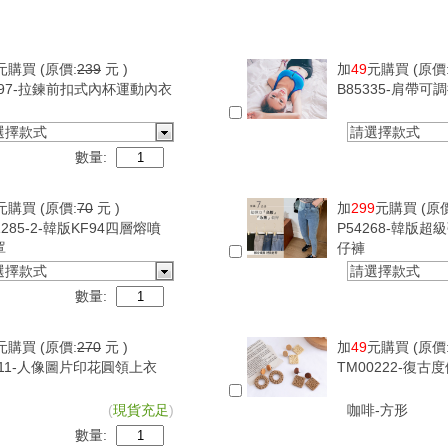
元購買
(原價:
239
元 )
加
49
元購買
(原價
097-拉鍊前扣式內杯運動內衣
B85335-肩帶
選擇款式
請選擇款式
數量:
元購買
(原價:
70
元 )
加
299
元購買
(原
1285-2-韓版KF94四層熔噴
P54268-韓版
罩
仔褲
選擇款式
請選擇款式
數量:
元購買
(原價:
270
元 )
加
49
元購買
(原價
411-人像圖片印花圓領上衣
TM00222-復
(
現貨充足
)
咖啡-方形
數量: