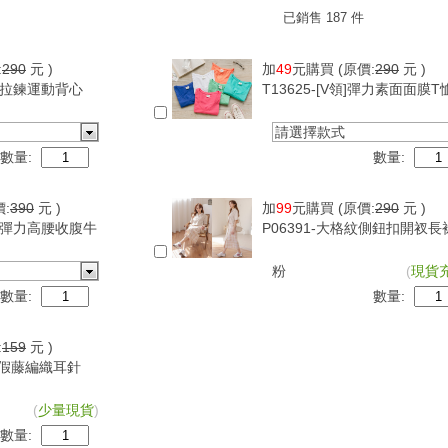
已銷售 187 件
:
290
元 )
加
49
元購買
(原價:
290
元 )
可調拉鍊運動背心
T13625-[V領]彈力素面面膜T
請選擇款式
數量:
數量:
價:
390
元 )
加
99
元購買
(原價:
290
元 )
超級彈力高腰收腹牛
P06391-大格紋側鈕扣開衩長
粉
(
現貨
數量:
數量:
:
159
元 )
古度假藤編織耳針
(
少量現貨
)
數量: