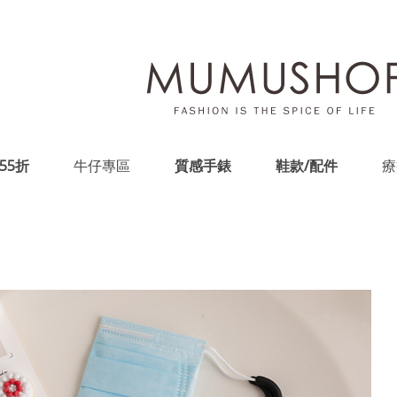
55折
牛仔專區
質感手錶
鞋款/配件
療