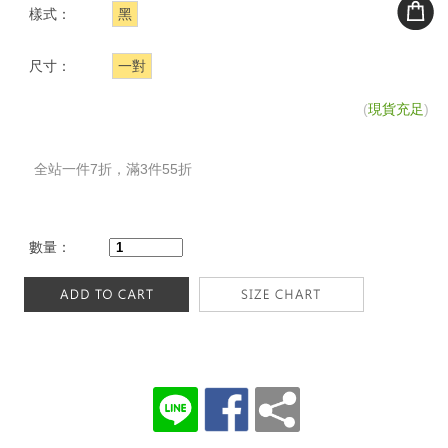
樣式：
黑
尺寸：
一對
(
現貨充足
)
全站一件7折，滿3件55折
數量：