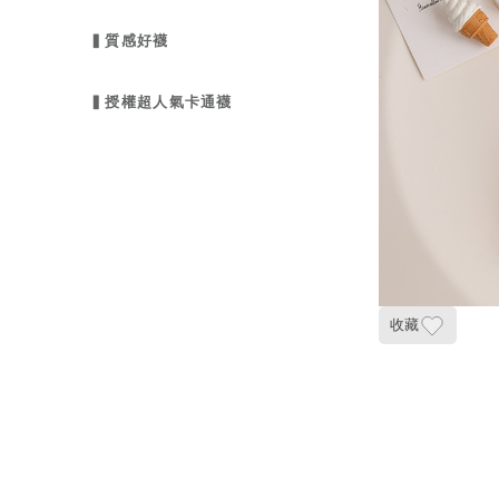
▍質感好襪
▍授權超人氣卡通襪
收藏