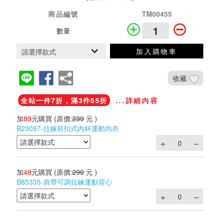
商品編號
TM00455
數量
加入購物車
收藏
全站一件7折，滿3件55折
...詳細內容
加
89
元購買
(原價:
239
元 )
B23097-拉鍊前扣式內杯運動內衣
加
49
元購買
(原價:
290
元 )
B85335-肩帶可調拉鍊運動背心