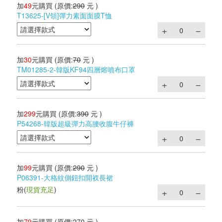
加
49
元購買
(原價:
290
元 )
T13625-[V領]彈力素面面膜T恤
加
30
元購買
(原價:
70
元 )
TM01285-2-韓版KF94四層熔噴布口罩
加
299
元購買
(原價:
390
元 )
P54268-韓版超級彈力高腰收腹牛仔褲
加
99
元購買
(原價:
290
元 )
P06391-大格紋側鈕扣開衩長裙
粉
(
現貨充足
)
加
79
元購買
(原價:
270
元 )