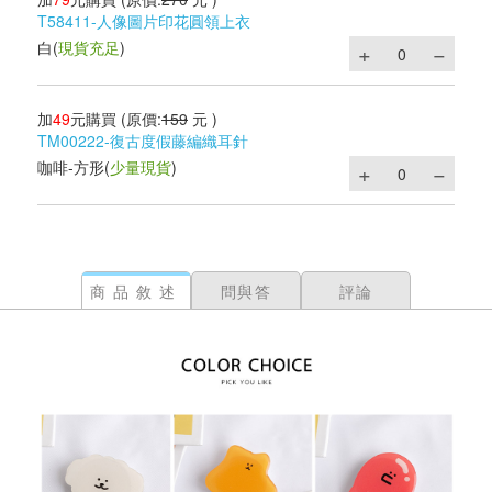
T58411-人像圖片印花圓領上衣
白
(
現貨充足
)
加
49
元購買
(原價:
159
元 )
TM00222-復古度假藤編織耳針
咖啡-方形
(
少量現貨
)
商品敘述
問與答
評論