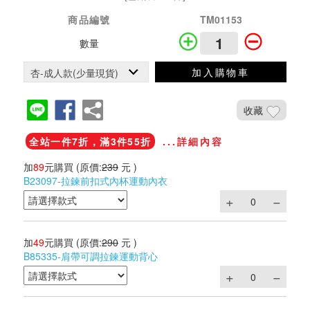
商品編號
TM01153
數量
加入購物車
收藏
全站一件7折，滿3件55折
...詳細內容
加
89
元購買
(原價:
239
元 )
B23097-拉鍊前扣式內杯運動內衣
加
49
元購買
(原價:
290
元 )
B85335-肩帶可調拉鍊運動背心