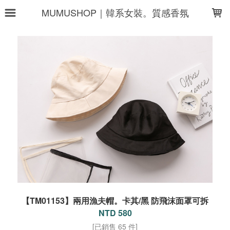
LOADING...
MUMUSHOP｜韓系女裝。質感香氛
【TM01153】兩用漁夫帽。卡其/黑 防飛沫面罩可拆
NTD 580
[已銷售 65 件]