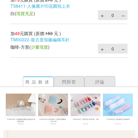
T58411-人像圖片印花圓領上衣
白
(
現貨充足
)
加
49
元購買
(原價:
159
元 )
TM00222-復古度假藤編織耳針
咖啡-方形
(
少量現貨
)
商品敘述
問與答
評論