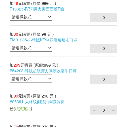
加
49
元購買
(原價:
290
元 )
T13625-[V領]彈力素面面膜T恤
加
30
元購買
(原價:
70
元 )
TM01285-2-韓版KF94四層熔噴布口罩
加
299
元購買
(原價:
390
元 )
P54268-韓版超級彈力高腰收腹牛仔褲
加
99
元購買
(原價:
290
元 )
P06391-大格紋側鈕扣開衩長裙
粉
(
現貨充足
)
加
79
元購買
(原價:
270
元 )