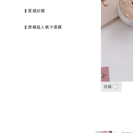
▍質感好襪
▍授權超人氣卡通襪
收藏