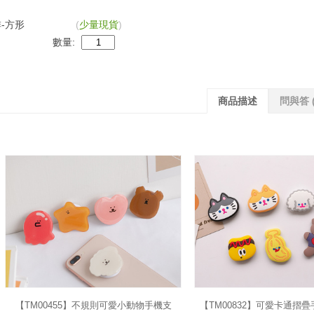
-方形
(
少量現貨
)
數量:
商品描述
問與答