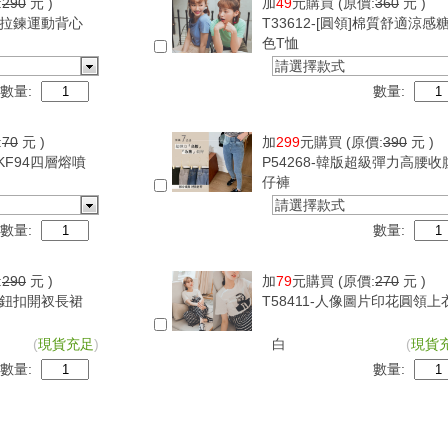
:
290
元 )
加
49
元購買
(原價:
360
元 )
可調拉鍊運動背心
T33612-[圓領]棉質舒適涼感
色T恤
請選擇款式
數量:
數量:
:
70
元 )
加
299
元購買
(原價:
390
元 )
版KF94四層熔噴
P54268-韓版超級彈力高腰收
仔褲
請選擇款式
數量:
數量:
:
290
元 )
加
79
元購買
(原價:
270
元 )
紋側鈕扣開衩長裙
T58411-人像圖片印花圓領上
(
現貨充足
)
白
(
現貨
數量:
數量: