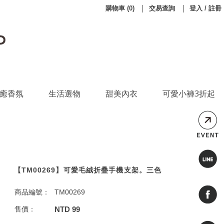
購物車
(
0
)
交易查詢
登入 / 註冊
癒香氛
生活選物
甜美內衣
可愛小褲3折起
【TM00269】可愛毛絨折疊手機支架。三色
商品編號：
TM00269
售價：
NTD 99