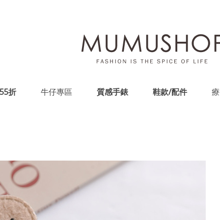
55折
牛仔專區
質感手錶
鞋款/配件
療