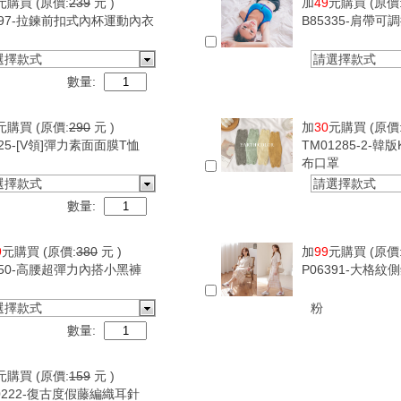
元購買
(原價:
239
元 )
加
49
元購買
(原價
097-拉鍊前扣式內杯運動內衣
B85335-肩帶
選擇款式
請選擇款式
數量:
元購買
(原價:
290
元 )
加
30
元購買
(原價
625-[V領]彈力素面面膜T恤
TM01285-2-韓
布口罩
選擇款式
請選擇款式
數量:
9
元購買
(原價:
380
元 )
加
99
元購買
(原價
950-高腰超彈力內搭小黑褲
P06391-大格
選擇款式
粉
數量:
元購買
(原價:
159
元 )
0222-復古度假藤編織耳針