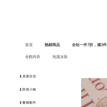
首頁
熱銷商品
全站一件7折，滿3件
全館內衣
泡湯泳裝
▍居家生活
▍防疫小物
▍髮飾配件