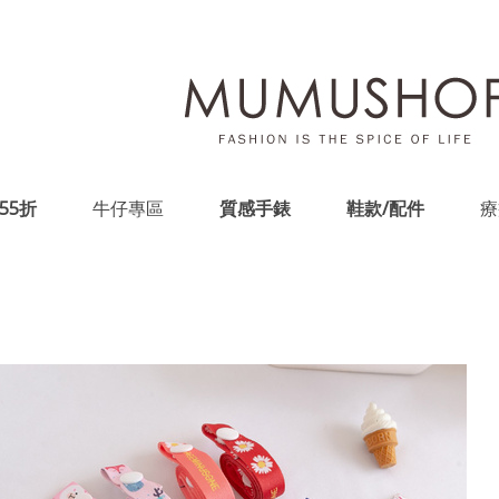
55折
牛仔專區
質感手錶
鞋款/配件
療