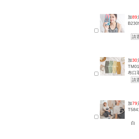
加
89
B23
請
加
30
TM0
布口
請
加
79
T58
白