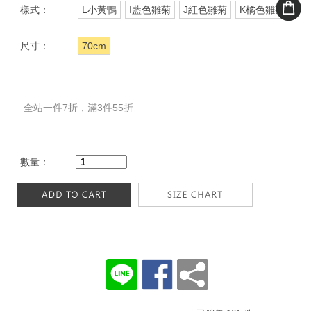
樣式：
L小黃鴨
I藍色雛菊
J紅色雛菊
K橘色雛菊
尺寸：
70cm
全站一件7折，滿3件55折
數量：