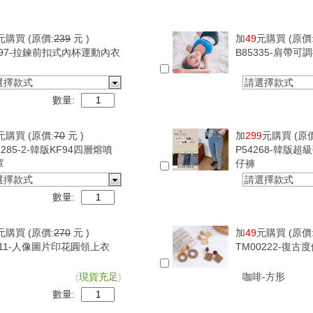
元購買
(原價:
239
元 )
加
49
元購買
(原價
097-拉鍊前扣式內杯運動內衣
B85335-肩帶
選擇款式
請選擇款式
數量:
元購買
(原價:
70
元 )
加
299
元購買
(原
1285-2-韓版KF94四層熔噴
P54268-韓版
罩
仔褲
選擇款式
請選擇款式
數量:
元購買
(原價:
270
元 )
加
49
元購買
(原價
411-人像圖片印花圓領上衣
TM00222-復
(
現貨充足
)
咖啡-方形
數量: