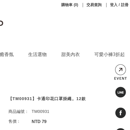
購物車
(
0
)
交易查詢
登入 / 註冊
癒香氛
生活選物
甜美內衣
可愛小褲3折起
【TM00931】卡通印花口罩掛繩。12款
商品編號：
TM00931
售價：
NTD 79