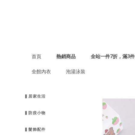
首頁
熱銷商品
全站一件7折，滿3件
全館內衣
泡湯泳裝
▍居家生活
▍防疫小物
▍髮飾配件