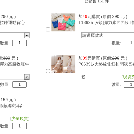
已銷售 161 件
:
290
元 )
加
49
元購買
(原價:
290
元 )
可調拉鍊運動背心
T13625-[V領]彈力素面面膜T
請選擇款式
數量:
數量:
價:
390
元 )
加
99
元購買
(原價:
290
元 )
超級彈力高腰收腹牛
P06391-大格紋側鈕扣開衩長
粉
(
現貨
數量:
數量:
:
159
元 )
古度假藤編織耳針
(
少量現貨
)
數量: