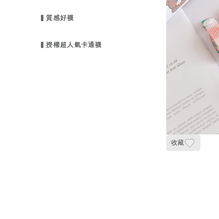
▍質感好襪
▍授權超人氣卡通襪
收藏