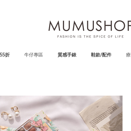
55折
牛仔專區
質感手錶
鞋款/配件
療