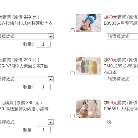
元購買
(原價:
239
元 )
加
49
元購買
(原價
097-拉鍊前扣式內杯運動內衣
B85335-肩帶
選擇款式
請選擇款式
數量:
元購買
(原價:
290
元 )
加
30
元購買
(原價
625-[V領]彈力素面面膜T恤
TM01285-2-韓
布口罩
選擇款式
請選擇款式
數量:
9
元購買
(原價:
380
元 )
加
99
元購買
(原價
950-高腰超彈力內搭小黑褲
P06391-大格
選擇款式
粉
數量: