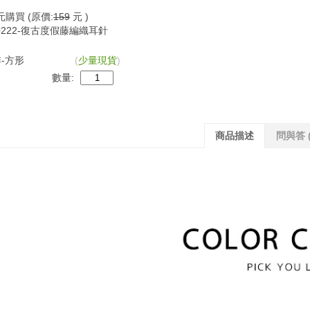
元購買
(原價:
159
元 )
0222-復古度假藤編織耳針
-方形
(
少量現貨
)
數量:
商品描述
問與答