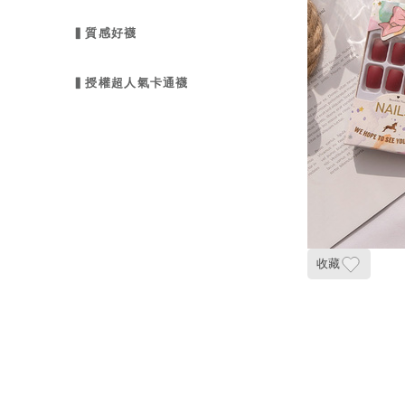
▍質感好襪
▍授權超人氣卡通襪
收藏