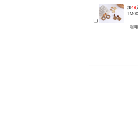
加
49
TM0
咖啡