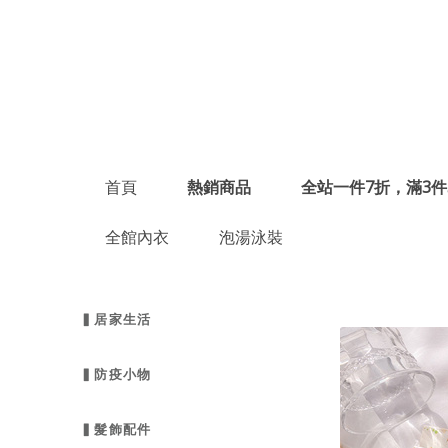
首頁
熱銷商品
全站一件7折，滿3件
全館內衣
泡湯泳裝
▍居家生活
▍防疫小物
▍髮飾配件