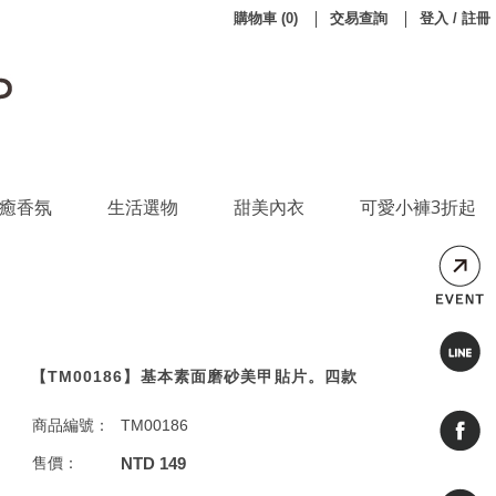
購物車
(
0
)
交易查詢
登入 / 註冊
癒香氛
生活選物
甜美內衣
可愛小褲3折起
【TM00186】基本素面磨砂美甲貼片。四款
商品編號：
TM00186
售價：
NTD 149