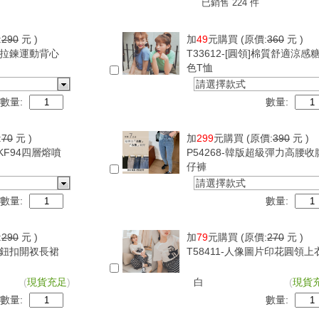
已銷售 224 件
:
290
元 )
加
49
元購買
(原價:
360
元 )
可調拉鍊運動背心
T33612-[圓領]棉質舒適涼感
色T恤
請選擇款式
數量:
數量:
:
70
元 )
加
299
元購買
(原價:
390
元 )
版KF94四層熔噴
P54268-韓版超級彈力高腰收
仔褲
請選擇款式
數量:
數量:
:
290
元 )
加
79
元購買
(原價:
270
元 )
紋側鈕扣開衩長裙
T58411-人像圖片印花圓領上
(
現貨充足
)
白
(
現貨
數量:
數量: