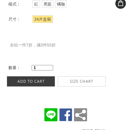
樣式：
紅
黑藍
橘咖
尺寸：
24片盒裝
全站一件7折，滿3件55折
數量：