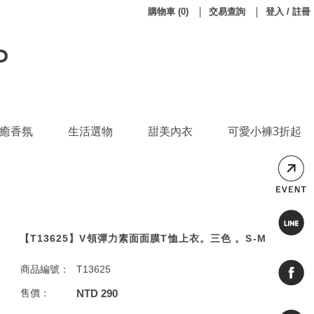
購物車
(
0
)
交易查詢
登入 / 註冊
癒香氛
生活選物
甜美內衣
可愛小褲3折起
【T13625】V領彈力素面面膜T恤上衣。三色 。S-M
商品編號：
T13625
售價：
NTD 290