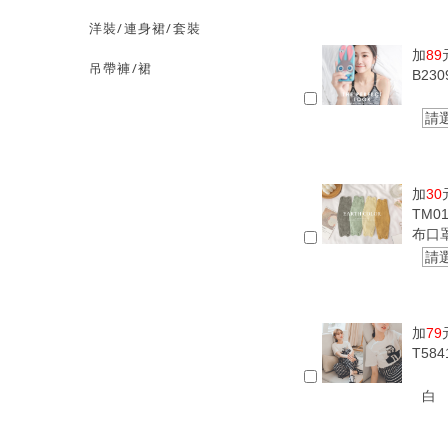
洋裝/連身裙/套裝
加
89
吊帶褲/裙
B23
請
加
30
TM0
布口
請
加
79
T58
白