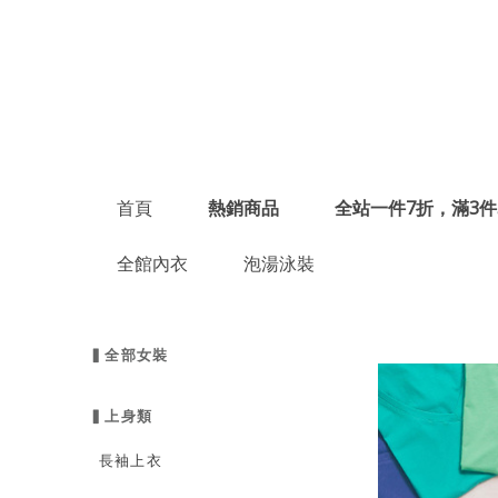
首頁
熱銷商品
全站一件7折，滿3件
全館內衣
泡湯泳裝
▍全部女裝
▍上身類
長袖上衣