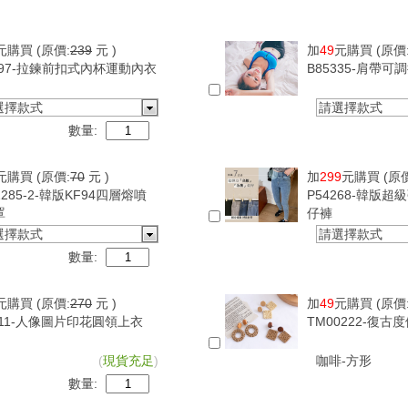
元購買
(原價:
239
元 )
加
49
元購買
(原價
097-拉鍊前扣式內杯運動內衣
B85335-肩帶
選擇款式
請選擇款式
數量:
元購買
(原價:
70
元 )
加
299
元購買
(原
1285-2-韓版KF94四層熔噴
P54268-韓版
罩
仔褲
選擇款式
請選擇款式
數量:
元購買
(原價:
270
元 )
加
49
元購買
(原價
411-人像圖片印花圓領上衣
TM00222-復
(
現貨充足
)
咖啡-方形
數量: