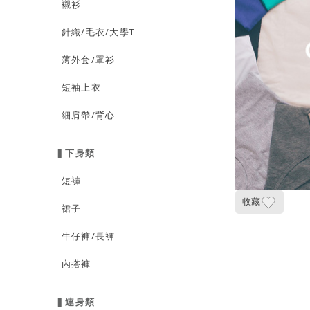
襯衫
針織/毛衣/大學T
薄外套/罩衫
短袖上衣
細肩帶/背心
▍下身類
短褲
收藏
裙子
牛仔褲/長褲
內搭褲
▍連身類