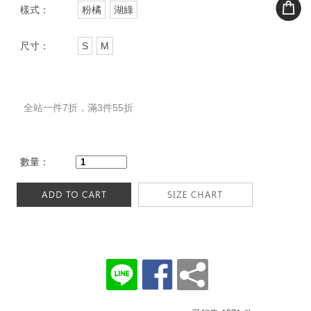
樣式：
粉橘
湖綠
尺寸：
S
M
全站一件7折，滿3件55折
數量：