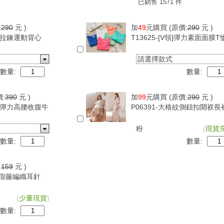
已銷售 1571 件
:
290
元 )
加
49
元購買
(原價:
290
元 )
可調拉鍊運動背心
T13625-[V領]彈力素面面膜T
請選擇款式
數量:
數量:
價:
390
元 )
加
99
元購買
(原價:
290
元 )
超級彈力高腰收腹牛
P06391-大格紋側鈕扣開衩長
粉
(
現貨
數量:
數量:
:
159
元 )
古度假藤編織耳針
(
少量現貨
)
數量: