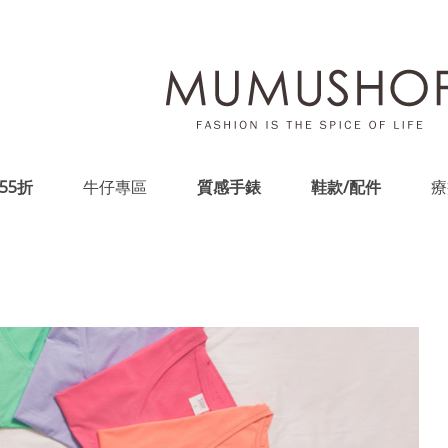
55折
牛仔專區
質感手錶
鞋款/配件
療