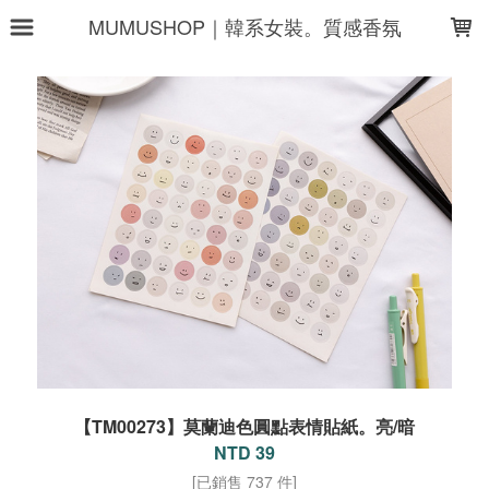
LOADING...
MUMUSHOP｜韓系女裝。質感香氛
【TM00273】莫蘭迪色圓點表情貼紙。亮/暗
NTD 39
[已銷售 737 件]