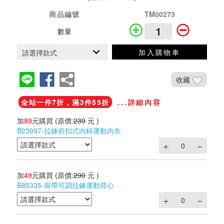
商品編號
TM00273
數量
加入購物車
收藏
全站一件7折，滿3件55折
...詳細內容
加
89
元購買
(原價:
239
元 )
B23097-拉鍊前扣式內杯運動內衣
加
49
元購買
(原價:
290
元 )
B85335-肩帶可調拉鍊運動背心