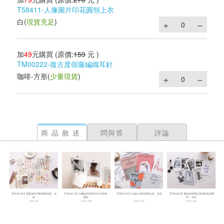
T58411-人像圖片印花圓領上衣
白
(
現貨充足
)
加
49
元購買
(原價:
159
元 )
TM00222-復古度假藤編織耳針
咖啡-方形
(
少量現貨
)
商品敘述
問與答
評論