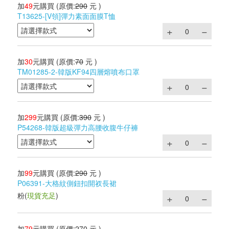
加
49
元購買
(原價:
290
元 )
T13625-[V領]彈力素面面膜T恤
加
30
元購買
(原價:
70
元 )
TM01285-2-韓版KF94四層熔噴布口罩
加
299
元購買
(原價:
390
元 )
P54268-韓版超級彈力高腰收腹牛仔褲
加
99
元購買
(原價:
290
元 )
P06391-大格紋側鈕扣開衩長裙
粉
(
現貨充足
)
加
79
元購買
(原價:
270
元 )