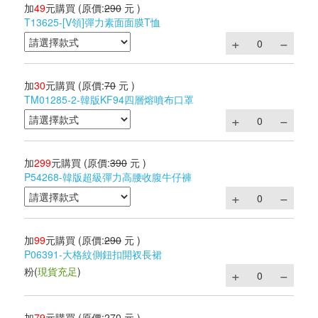
加
49
元購買
(原價:
290
元 )
T13625-[V領]彈力素面面膜T恤
加
30
元購買
(原價:
70
元 )
TM01285-2-韓版KF94四層熔噴布口罩
加
299
元購買
(原價:
390
元 )
P54268-韓版超級彈力高腰收腹牛仔褲
加
99
元購買
(原價:
290
元 )
P06391-大格紋側鈕扣開衩長裙
粉
(
現貨充足
)
加
79
元購買
(原價:
270
元 )