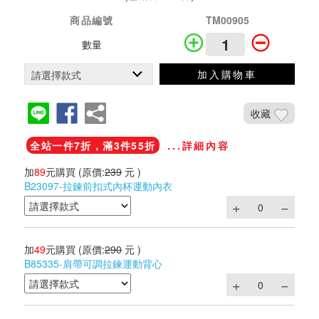
商品編號
TM00905
數量
加入購物車
收藏
全站一件7折，滿3件55折
...詳細內容
加
89
元購買
(原價:
239
元 )
B23097-拉鍊前扣式內杯運動內衣
加
49
元購買
(原價:
290
元 )
B85335-肩帶可調拉鍊運動背心