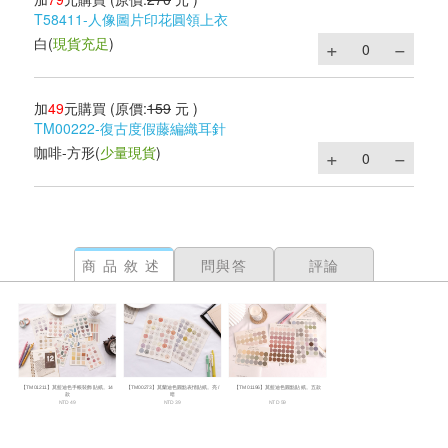
T58411-人像圖片印花圓領上衣
白
(
現貨充足
)
加
49
元購買
(原價:
159
元 )
TM00222-復古度假藤編織耳針
咖啡-方形
(
少量現貨
)
商品敘述
問與答
評論