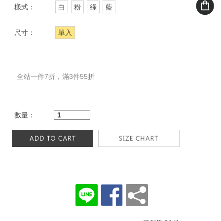
樣式：
白
粉
綠
藍
尺寸：
單入
全站一件7折，滿3件55折
數量：