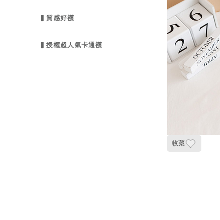
▍質感好襪
▍授權超人氣卡通襪
收藏