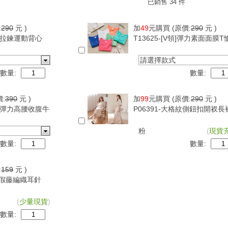
已銷售 34 件
:
290
元 )
加
49
元購買
(原價:
290
元 )
可調拉鍊運動背心
T13625-[V領]彈力素面面膜T
請選擇款式
數量:
數量:
價:
390
元 )
加
99
元購買
(原價:
290
元 )
超級彈力高腰收腹牛
P06391-大格紋側鈕扣開衩長
粉
(
現貨
數量:
數量:
:
159
元 )
古度假藤編織耳針
(
少量現貨
)
數量: