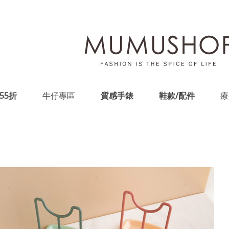
55折
牛仔專區
質感手錶
鞋款/配件
療