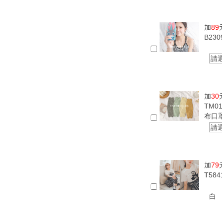
加
89
B23
請
加
30
TM0
布口
請
加
79
T58
白