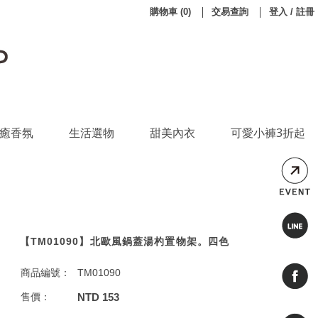
購物車
(
0
)
交易查詢
登入 / 註冊
癒香氛
生活選物
甜美內衣
可愛小褲3折起
【TM01090】北歐風鍋蓋湯杓置物架。四色
商品編號：
TM01090
售價：
NTD 153