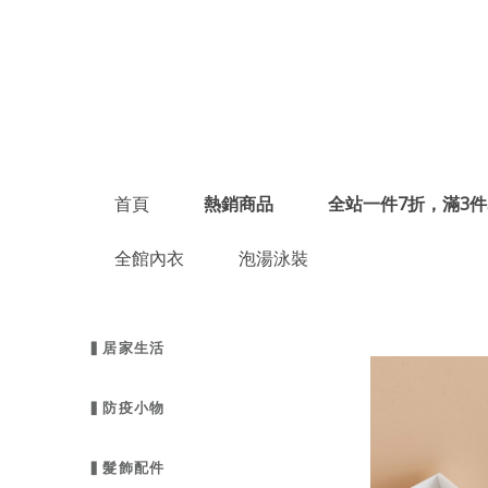
首頁
熱銷商品
全站一件7折，滿3件
全館內衣
泡湯泳裝
▍居家生活
▍防疫小物
▍髮飾配件