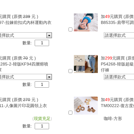
元購買
(原價:
239
元 )
加
49
元購買
(原價
097-拉鍊前扣式內杯運動內衣
B85335-肩帶
選擇款式
請選擇款式
數量:
元購買
(原價:
70
元 )
加
299
元購買
(原
1285-2-韓版KF94四層熔噴
P54268-韓版
罩
仔褲
選擇款式
請選擇款式
數量:
元購買
(原價:
270
元 )
加
49
元購買
(原價
411-人像圖片印花圓領上衣
TM00222-復
(
現貨充足
)
咖啡-方形
數量: