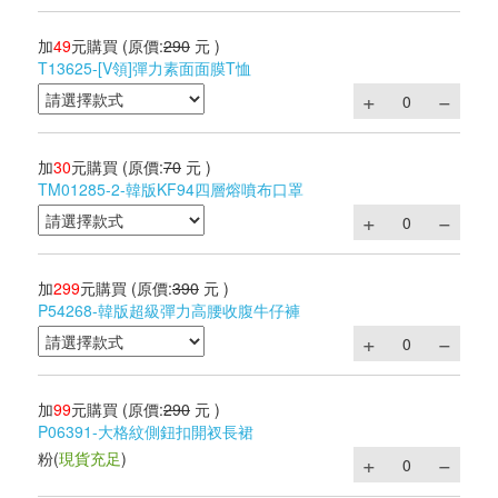
加
49
元購買
(原價:
290
元 )
T13625-[V領]彈力素面面膜T恤
加
30
元購買
(原價:
70
元 )
TM01285-2-韓版KF94四層熔噴布口罩
加
299
元購買
(原價:
390
元 )
P54268-韓版超級彈力高腰收腹牛仔褲
加
99
元購買
(原價:
290
元 )
P06391-大格紋側鈕扣開衩長裙
粉
(
現貨充足
)