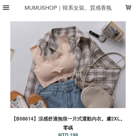
LOADING...
MUMUSHOP｜韓系女裝。質感香氛
【B08614】涼感舒適無痕一片式運動內衣。膚2XL。
零碼
NTD 198