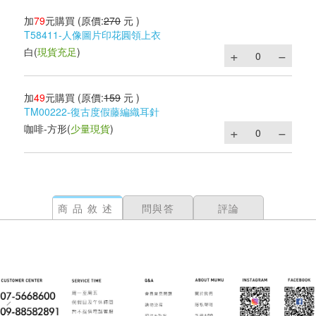
加
79
元購買
(原價:
270
元 )
T58411-人像圖片印花圓領上衣
白
(
現貨充足
)
加
49
元購買
(原價:
159
元 )
TM00222-復古度假藤編織耳針
咖啡-方形
(
少量現貨
)
商品敘述
問與答
評論