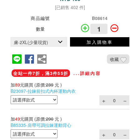
[已銷售 402 件]
商品編號
B08614
數量
加入購物車
收藏
全站一件7折，滿3件55折
...詳細內容
加
89
元購買
(原價:
239
元 )
B23097-拉鍊前扣式內杯運動內衣
加
49
元購買
(原價:
290
元 )
B85335-肩帶可調拉鍊運動背心