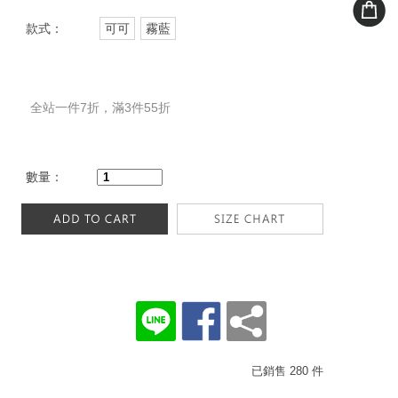
款式：
可可
霧藍
全站一件7折，滿3件55折
數量：
已銷售 280 件