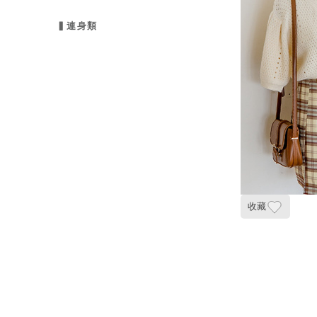
▍連身類
收藏