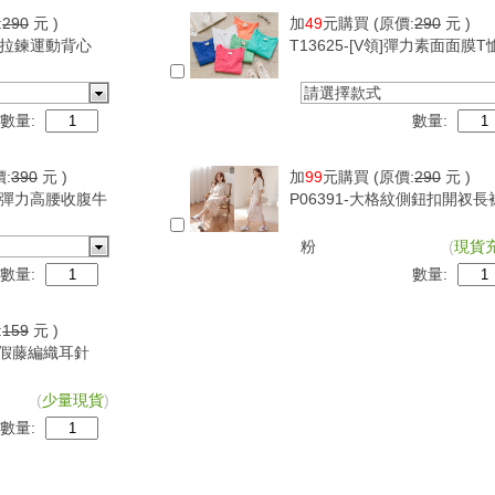
:
290
元 )
加
49
元購買
(原價:
290
元 )
可調拉鍊運動背心
T13625-[V領]彈力素面面膜T
請選擇款式
數量:
數量:
價:
390
元 )
加
99
元購買
(原價:
290
元 )
超級彈力高腰收腹牛
P06391-大格紋側鈕扣開衩長
粉
(
現貨
數量:
數量:
:
159
元 )
古度假藤編織耳針
(
少量現貨
)
數量: