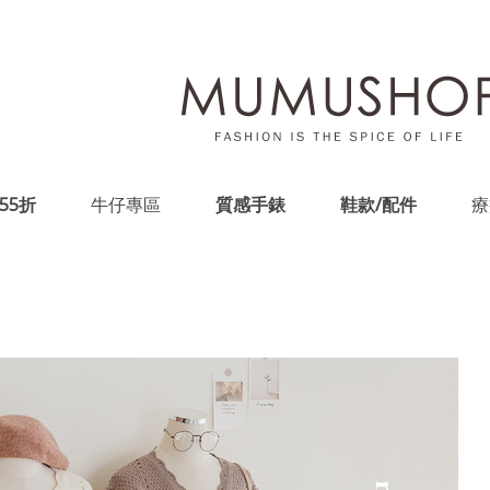
55折
牛仔專區
質感手錶
鞋款/配件
療