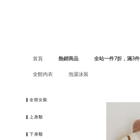
首頁
熱銷商品
全站一件7折，滿3件
全館內衣
泡湯泳裝
▍全部女裝
▍上身類
▍下身類