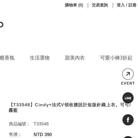
購物車
(
0
)
交易查詢
登入 / 註冊
癒香氛
生活選物
甜美內衣
可愛小褲3折起
【T33548】Cindy+法式V領收腰設計短版針織上衣。可可/
霧藍
商品編號：
T33548
售價：
NTD 390