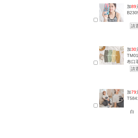
加
89
B23
請
加
30
TM0
布口
請
加
79
T58
白