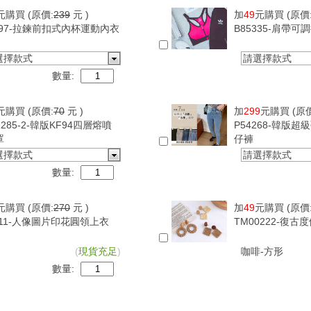
元購買
(原價:
239
元 )
加
49
元購買
(原價
097-拉鍊前扣式內杯運動內衣
B85335-肩帶
選擇款式
請選擇款式
數量:
元購買
(原價:
70
元 )
加
299
元購買
(原
1285-2-韓版KF94四層熔噴
P54268-韓版
罩
仔褲
選擇款式
請選擇款式
數量:
元購買
(原價:
270
元 )
加
49
元購買
(原價
411-人像圖片印花圓領上衣
TM00222-復
(
現貨充足
)
咖啡-方形
數量: