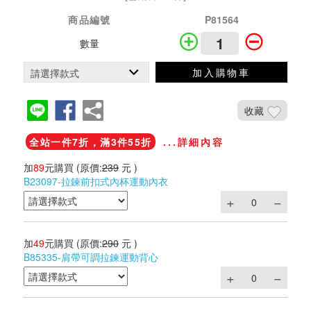
商品編號
P81564
數量
加入購物車
收藏
全站一件7折，滿3件55折
...詳細內容
加
89
元購買
(原價:
239
元 )
B23097-拉鍊前扣式內杯運動內衣
加
49
元購買
(原價:
290
元 )
B85335-肩帶可調拉鍊運動背心