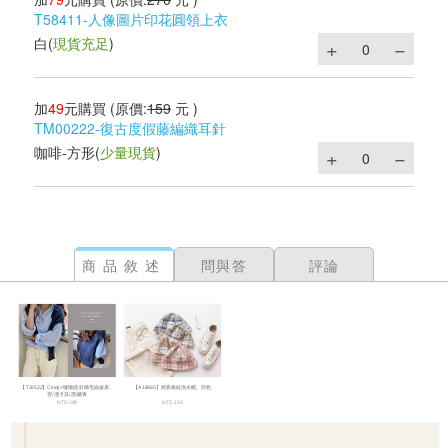
T58411-人像圖片印花圓領上衣
白
(
現貨充足
)
加
49
元購買
(原價:
159
元 )
TM00222-復古度假藤編織耳針
咖啡-方形
(
少量現貨
)
商品敘述
問與答
評論