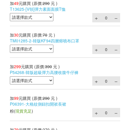
加
49
元購買
(原價:
290
元 )
T13625-[V領]彈力素面面膜T恤
加
30
元購買
(原價:
70
元 )
TM01285-2-韓版KF94四層熔噴布口罩
加
299
元購買
(原價:
390
元 )
P54268-韓版超級彈力高腰收腹牛仔褲
加
99
元購買
(原價:
290
元 )
P06391-大格紋側鈕扣開衩長裙
粉
(
現貨充足
)
加
79
元購買
(原價:
270
元 )