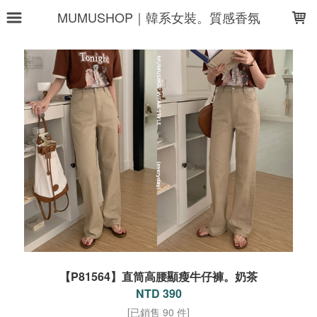
LOADING...
MUMUSHOP｜韓系女裝。質感香氛
【P81564】直筒高腰顯瘦牛仔褲。奶茶
NTD 390
[已銷售 90 件]