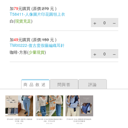
加
79
元購買
(原價:
270
元 )
T58411-人像圖片印花圓領上衣
白
(
現貨充足
)
加
49
元購買
(原價:
159
元 )
TM00222-復古度假藤編織耳針
咖啡-方形
(
少量現貨
)
商品敘述
問與答
評論