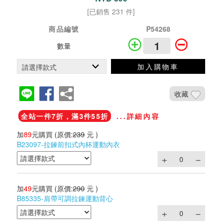
[已銷售 231 件]
商品編號
P54268
數量
加入購物車
收藏
全站一件7折，滿3件55折
...詳細內容
加
89
元購買
(原價:
239
元 )
B23097-拉鍊前扣式內杯運動內衣
加
49
元購買
(原價:
290
元 )
B85335-肩帶可調拉鍊運動背心