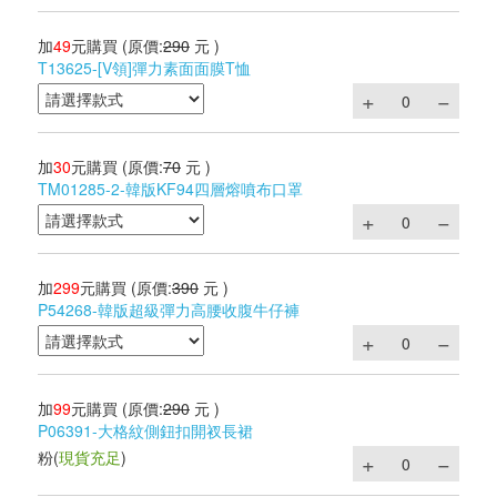
加
49
元購買
(原價:
290
元 )
T13625-[V領]彈力素面面膜T恤
加
30
元購買
(原價:
70
元 )
TM01285-2-韓版KF94四層熔噴布口罩
加
299
元購買
(原價:
390
元 )
P54268-韓版超級彈力高腰收腹牛仔褲
加
99
元購買
(原價:
290
元 )
P06391-大格紋側鈕扣開衩長裙
粉
(
現貨充足
)