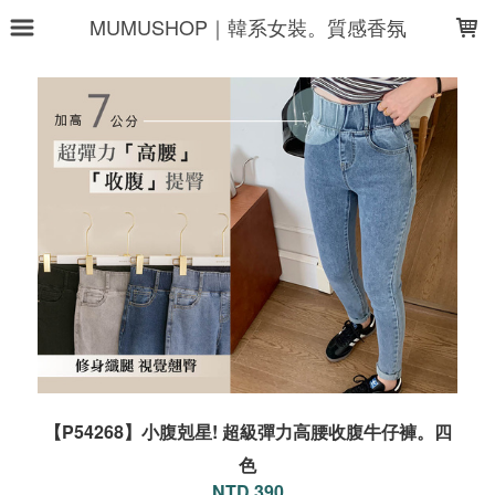
LOADING...
MUMUSHOP｜韓系女裝。質感香氛
【P54268】小腹剋星! 超級彈力高腰收腹牛仔褲。四
色
NTD 390