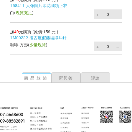
T58411-人像圖片印花圓領上衣
白
(
現貨充足
)
加
49
元購買
(原價:
159
元 )
TM00222-復古度假藤編織耳針
咖啡-方形
(
少量現貨
)
商品敘述
問與答
評論