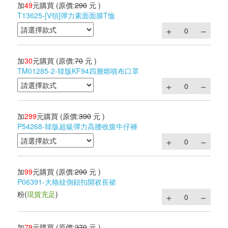
加
49
元購買
(原價:
290
元 )
T13625-[V領]彈力素面面膜T恤
加
30
元購買
(原價:
70
元 )
TM01285-2-韓版KF94四層熔噴布口罩
加
299
元購買
(原價:
390
元 )
P54268-韓版超級彈力高腰收腹牛仔褲
加
99
元購買
(原價:
290
元 )
P06391-大格紋側鈕扣開衩長裙
粉
(
現貨充足
)
加
79
元購買
(原價:
270
元 )