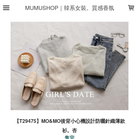
LOADING...
MUMUSHOP｜韓系女裝。質感香氛
【T29475】MO&MO後背小心機設計防曬針織薄款
衫。杏
售完