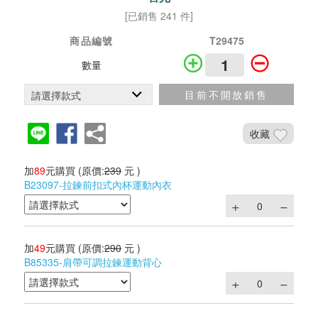
[已銷售 241 件]
商品編號
T29475
數量
目前不開放銷售
收藏
加
89
元購買
(原價:
239
元 )
B23097-拉鍊前扣式內杯運動內衣
加
49
元購買
(原價:
290
元 )
B85335-肩帶可調拉鍊運動背心