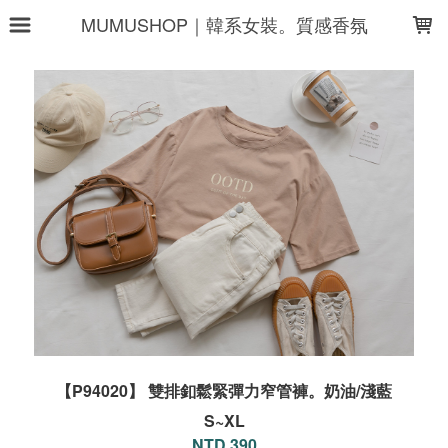
LOADING...
MUMUSHOP｜韓系女裝。質感香氛
【P94020】 雙排釦鬆緊彈力窄管褲。奶油/淺藍
S~XL
NTD 390