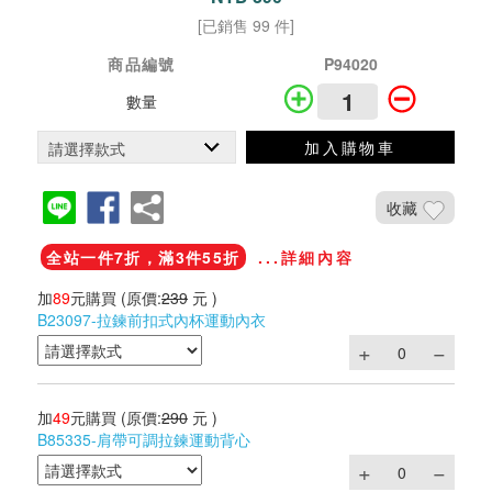
[已銷售 99 件]
商品編號
P94020
數量
加入購物車
收藏
全站一件7折，滿3件55折
...詳細內容
加
89
元購買
(原價:
239
元 )
B23097-拉鍊前扣式內杯運動內衣
加
49
元購買
(原價:
290
元 )
B85335-肩帶可調拉鍊運動背心