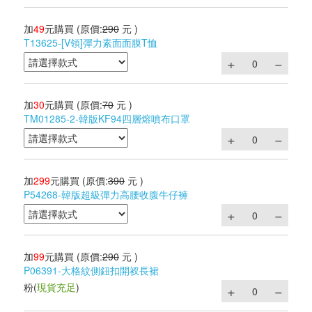
加
49
元購買
(原價:
290
元 )
T13625-[V領]彈力素面面膜T恤
加
30
元購買
(原價:
70
元 )
TM01285-2-韓版KF94四層熔噴布口罩
加
299
元購買
(原價:
390
元 )
P54268-韓版超級彈力高腰收腹牛仔褲
加
99
元購買
(原價:
290
元 )
P06391-大格紋側鈕扣開衩長裙
粉
(
現貨充足
)