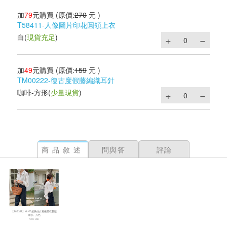
加
79
元購買
(原價:
270
元 )
T58411-人像圖片印花圓領上衣
白
(
現貨充足
)
加
49
元購買
(原價:
159
元 )
TM00222-復古度假藤編織耳針
咖啡-方形
(
少量現貨
)
商品敘述
問與答
評論